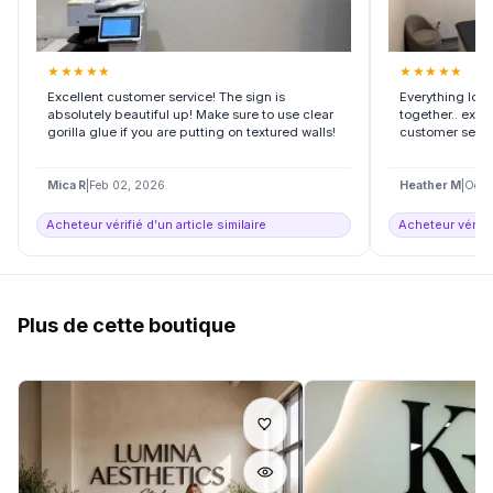
★
★
★
★
★
★
★
★
★
★
Excellent customer service! The sign is
Everything look
absolutely beautiful up! Make sure to use clear
together.. exac
gorilla glue if you are putting on textured walls!
customer servi
Mica R
|
Feb 02, 2026
Heather M
|
Oct 
Acheteur vérifié d’un article similaire
Acheteur vérifié
Plus de cette boutique