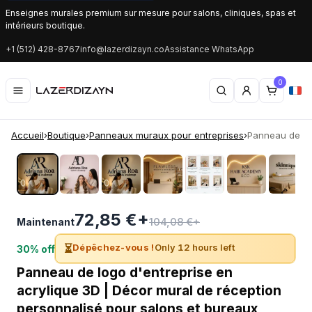
Enseignes murales premium sur mesure pour salons, cliniques, spas et
intérieurs boutique.
+1 (512) 428-8767
info@lazerdizayn.co
Assistance WhatsApp
0
Accueil
›
Boutique
›
Panneaux muraux pour entreprises
›
Panneau de log
‹
›
72,85 €+
104,08 €+
Maintenant
⏳
Dépêchez-vous !
Only 12 hours left
30% off
Panneau de logo d'entreprise en
acrylique 3D | Décor mural de réception
personnalisé pour salons et bureaux