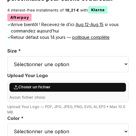
4 interest-free installments of
18,21 €
with
Klarna
Afterpay
✓
Arrive bientôt ! Recevez-le d’ici
Aug 12-Aug 15
si vous
commandez aujourd’hui
✓
Retour défaut sous 14 jours —
politique complète
Size *
Upload Your Logo
Choisir un fichier
Aucun fichier choisi
Upload Your Logo — PDF, JPG, JPEG, PNG, SVG, AI, EPS • Max 10.0
MB
Color *