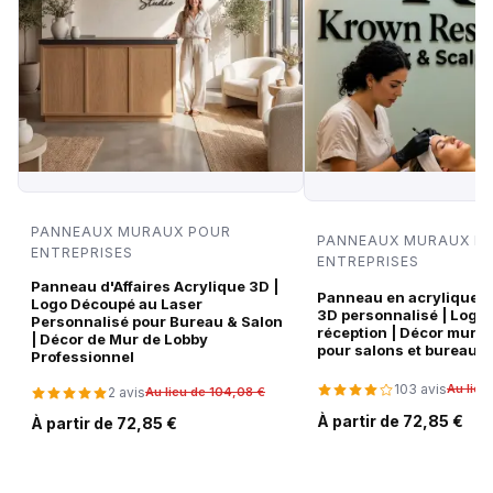
PANNEAUX MURAUX POUR
PANNEAUX MURAUX P
ENTREPRISES
ENTREPRISES
Panneau d'Affaires Acrylique 3D |
Panneau en acrylique no
Logo Découpé au Laser
3D personnalisé | Logo
Personnalisé pour Bureau & Salon
réception | Décor mura
| Décor de Mur de Lobby
pour salons et bureaux
Professionnel
103 avis
Au lieu
2 avis
Au lieu de 104,08 €
À partir de 72,85 €
À partir de 72,85 €