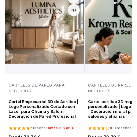
CARTELES DE PARED PARA
CARTELES DE PARED P
NEGOCIOS
NEGOCIOS
Cartel Empresarial 3D de Acrílico |
Cartel acrílico 3D negro
Logo Personalizado Cortado con
personalizado | Logo d
Láser para Oficina y Salón |
| Decoración mural pre
Decoración de Pared Profesional
salones y oficinas
2 reseñas
103 reseñas
Antes 103,86 €
An