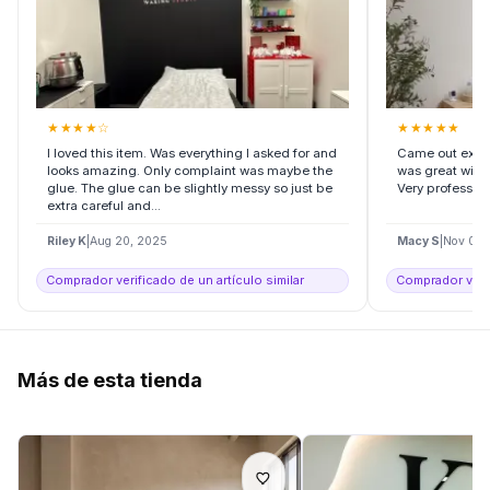
★
★
★
★
☆
★
★
★
★
★
I loved this item. Was everything I asked for and
Came out exact
looks amazing. Only complaint was maybe the
was great with
glue. The glue can be slightly messy so just be
Very profession
extra careful and...
Riley K
|
Aug 20, 2025
Macy S
|
Nov 06,
Comprador verificado de un artículo similar
Comprador verif
Más de esta tienda