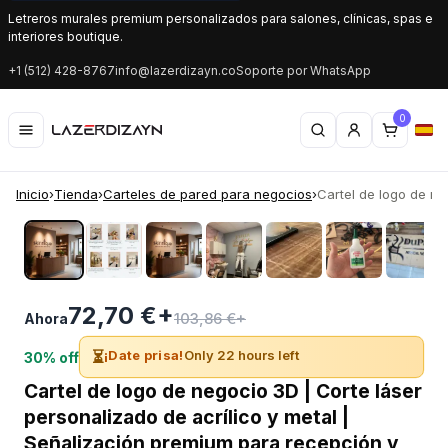
Letreros murales premium personalizados para salones, clínicas, spas e
interiores boutique.
+1 (512) 428-8767
info@lazerdizayn.co
Soporte por WhatsApp
0
Inicio
›
Tienda
›
Carteles de pared para negocios
›
Cartel de logo de neg
‹
›
72,70 €+
103,86 €+
Ahora
⏳
¡Date prisa!
Only 22 hours left
30% off
Cartel de logo de negocio 3D | Corte láser
personalizado de acrílico y metal |
Señalización premium para recepción y