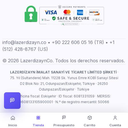
info@lazerdizayn.co • +90 222 606 05 16 (TR) • +1
(512) 428-8767 (US)
© 2026 LazerdizaynCo. Todos los derechos reservados.
LAZERDİZAYN İMALAT SANAYİ VE TİCARET LİMİTED ŞİRKETİ
·
75. Yıl (Sultandere) Mah. 11228 Sk. Yunus Emre KOBİ Sanayi Sitesi
D2 Blok No: 21, Odunpazarı/Eskişehir, Türkiye · 26250
Odunpazarı/Eskişehir · Türkiye
Oficina fiscal: Eskişehir · ID fiscal: 6081331059 · MERSIS:
0608133105900001 · N.º de registro mercantil: 50066
Inicio
Tienda
Presupuesto
Carrito
Cuenta