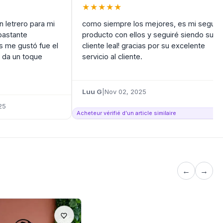
★
★
★
★
★
 letrero para mi
como siempre los mejores, es mi segun
bastante
producto con ellos y seguiré siendo su
s me gustó fue el
cliente leal! gracias por su excelente
 da un toque
servicio al cliente.
Luu G
|
Nov 02, 2025
25
Acheteur vérifié d’un article similaire
←
→