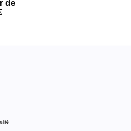
r de
€
n
alité