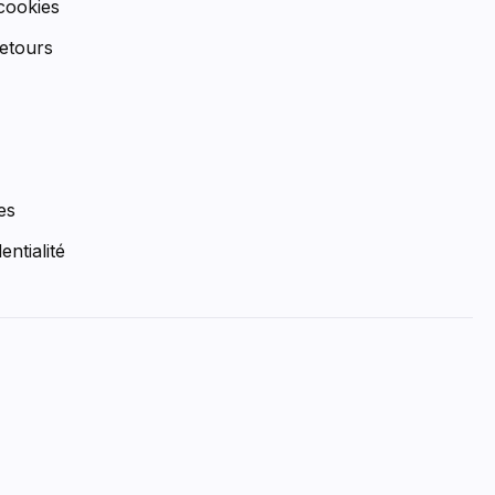
 cookies
etours
es
entialité