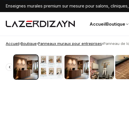
Enseignes murales premium sur mesure pour salons, cliniques, 
Accueil
Boutique
Accueil
›
Boutique
›
Panneaux muraux pour entreprises
›
Panneau de lo
‹
‹