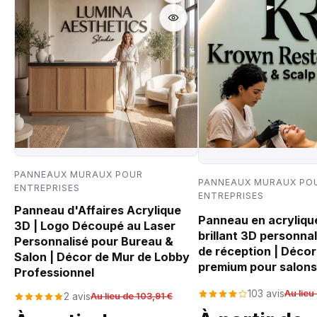
PANNEAUX MURAUX POUR
PANNEAUX MURAUX PO
ENTREPRISES
ENTREPRISES
Panneau d'Affaires Acrylique
Panneau en acrylique
3D | Logo Découpé au Laser
brillant 3D personnal
Personnalisé pour Bureau &
de réception | Décor
Salon | Décor de Mur de Lobby
premium pour salons
Professionnel
103 avis
Au lieu
2 avis
Au lieu de 103,91 €