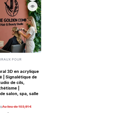
URAUX POUR
al 3D en acrylique
é | Signalétique de
udio de cils,
thétisme |
e salon, spa, salle
is
Au lieu de 103,91 €