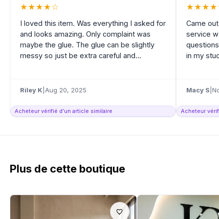
★
★
★
★
☆
★
★
★
★
I loved this item. Was everything I asked for
Came out 
and looks amazing. Only complaint was
service w
maybe the glue. The glue can be slightly
questions
messy so just be extra careful and...
in my stud
Riley K
|
Aug 20, 2025
Macy S
|
No
Acheteur vérifié d’un article similaire
Acheteur vérifi
Plus de cette boutique