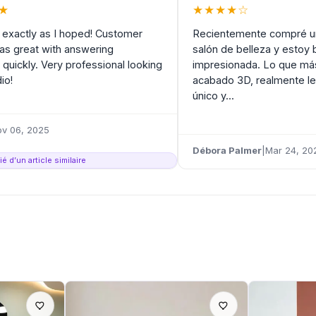
★
★
★
★
★
☆
exactly as I hoped! Customer
Recientemente compré un
as great with answering
salón de belleza y estoy 
 quickly. Very professional looking
impresionada. Lo que má
io!
acabado 3D, realmente le
único y...
v 06, 2025
Débora Palmer
|
Mar 24, 20
é d’un article similaire