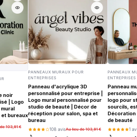
PANNEAUX MURAUX POUR
PANNEAUX M
ENTREPRISES
ENTREPRISES
UR
Panneau d'acrylique 3D
Panneau mur
personnalisé pour entreprise |
personnalis
 noir
Logo mural personnalisé pour
logo pour st
isé | Logo
studio de beauté | Décor de
sourcils, es
 mural
réception pour salon, spa et
Décoration d
 et bureaux
bureau
de beauté
 de 103,91 €
108 avis
Au lieu de 103,91 €
1 av