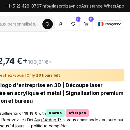
+1 (512) 428-8767
info@lazerdizayn.co
Assistance WhatsApp
0
0
Français
2,74 €+
103,91 €+
êchez-vous !
Only 19 hours left
logo d'entreprise en 3D | Découpe laser
ée en acrylique et métal | Signalisation premium
ion et bureau
nstallments of
18,18 €
with
·
Klarna
Afterpay
 ! Recevez-le d’ici
Aug 14-Aug 17
si vous commandez aujourd’hui
 sous 14 jours —
politique complète