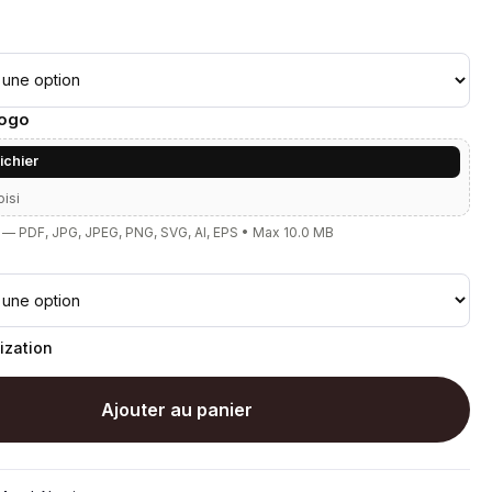
Logo
fichier
oisi
— PDF, JPG, JPEG, PNG, SVG, AI, EPS • Max 10.0 MB
ization
Ajouter au panier