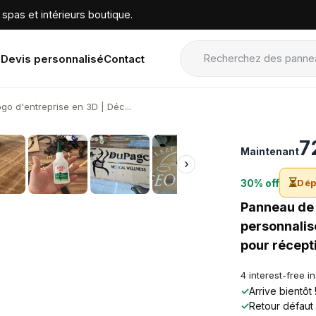
spas et intérieurs boutique.
Devis personnalisé
Contact
go d'entreprise en 3D | Déc...
›
7
Maintenant
›
⏳
30% off
Dép
Panneau de 
personnalis
pour récept
4 interest-free i
✓
Arrive bientôt
✓
Retour défaut