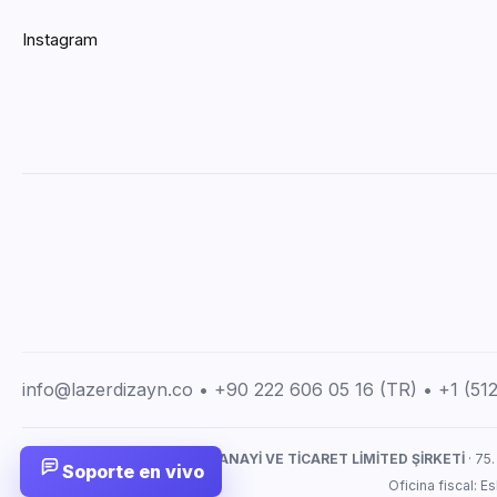
Instagram
info@lazerdizayn.co • +90 222 606 05 16 (TR) • +1 (5
LAZERDİZAYN İMALAT SANAYİ VE TİCARET LİMİTED ŞİRKETİ
· 75.
Soporte en vivo
Oficina fiscal: 