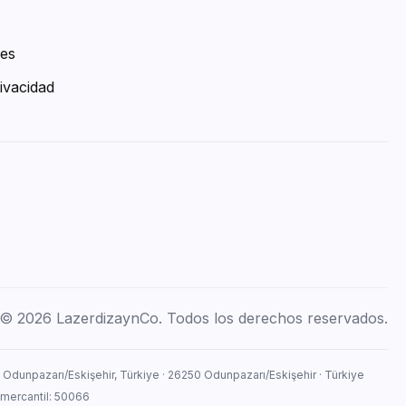
ies
ivacidad
© 2026 LazerdizaynCo. Todos los derechos reservados.
, Odunpazarı/Eskişehir, Türkiye · 26250 Odunpazarı/Eskişehir · Türkiye
 mercantil: 50066