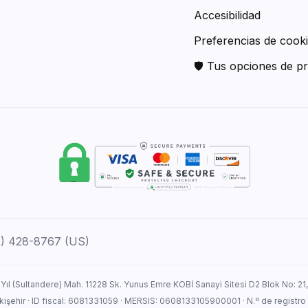
Accesibilidad
Preferencias de cook
🛡 Tus opciones de pr
12) 428-8767 (US)
 Yıl (Sultandere) Mah. 11228 Sk. Yunus Emre KOBİ Sanayi Sitesi D2 Blok No: 21
Eskişehir · ID fiscal: 6081331059 · MERSIS: 0608133105900001 · N.º de registro