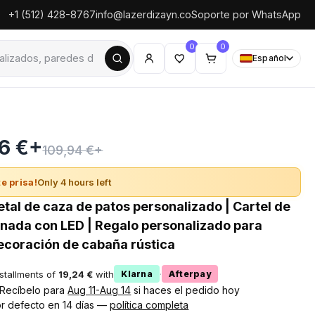
+1 (512) 428-8767
info@lazerdizayn.co
Soporte por WhatsApp
0
0
Español
6 €+
109,94 €+
e prisa!
Only 4 hours left
etal de caza de patos personalizado | Cartel de
minada con LED | Regalo personalizado para
ecoración de cabaña rústica
nstallments of
19,24 €
with
·
Klarna
Afterpay
! Recíbelo para
Aug 11-Aug 14
si haces el pedido hoy
r defecto en 14 días —
política completa