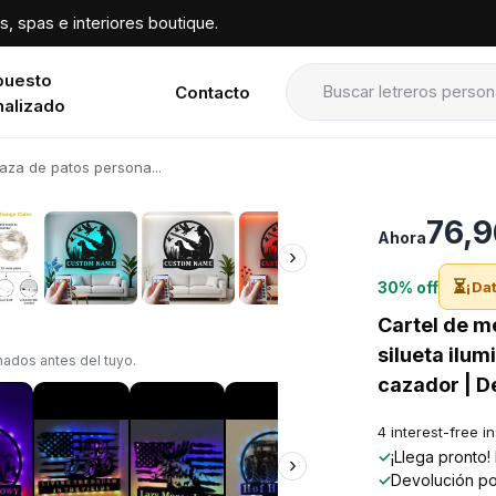
, spas e interiores boutique.
puesto
Contacto
nalizado
aza de patos persona...
›
76,9
Ahora
›
⏳
30% off
¡Dat
Cartel de m
silueta ilu
ados antes del tuyo.
cazador | D
4 interest-free i
✓
¡Llega pronto
›
✓
Devolución po