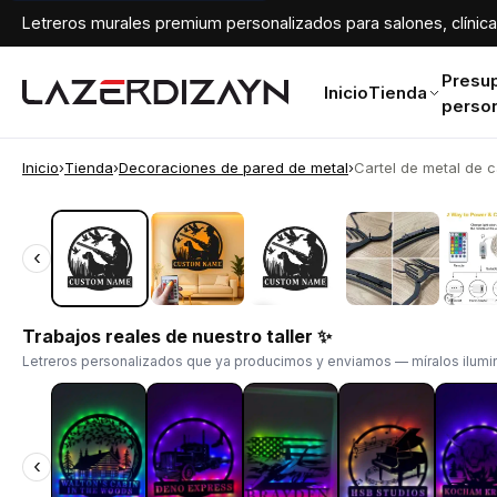
Letreros murales premium personalizados para salones, clínicas
Presu
Inicio
Tienda
perso
Inicio
›
Tienda
›
Decoraciones de pared de metal
›
Cartel de metal de c
‹
‹
Trabajos reales de nuestro taller ✨
Letreros personalizados que ya producimos y enviamos — míralos ilumin
‹