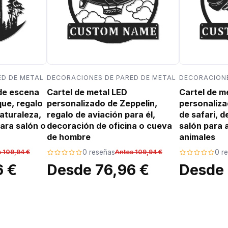
ED DE METAL
DECORACIONES DE PARED DE METAL
DECORACIONE
 de escena
Cartel de metal LED
Cartel de m
que, regalo
personalizado de Zeppelin,
personaliza
aturaleza,
regalo de aviación para él,
de safari, 
ara salón o
decoración de oficina o cueva
salón para 
de hombre
animales
 109,94 €
0 reseñas
Antes 109,94 €
0 r
6 €
Desde 76,96 €
Desde 