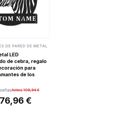
S DE PARED DE METAL
etal LED
do de cebra, regalo
decoración para
amantes de los
eseñas
Antes 109,94 €
76,96 €