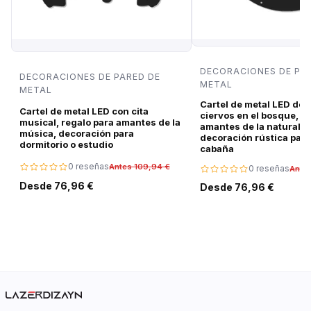
DECORACIONES DE PA
DECORACIONES DE PARED DE
METAL
METAL
Cartel de metal LED de 
Cartel de metal LED con cita
ciervos en el bosque, r
musical, regalo para amantes de la
amantes de la naturalez
música, decoración para
decoración rústica para
dormitorio o estudio
cabaña
0 reseñas
Antes 109,94 €
0 reseñas
Ante
Desde 76,96 €
Desde 76,96 €