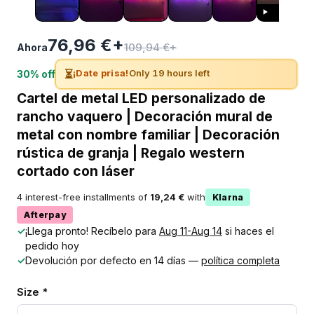
76,96 €+
109,94 €+
Ahora
⏳
¡Date prisa!
Only 19 hours left
30% off
Cartel de metal LED personalizado de
rancho vaquero | Decoración mural de
metal con nombre familiar | Decoración
rústica de granja | Regalo western
cortado con láser
4 interest-free installments of
19,24 €
with
Klarna
Afterpay
✓
¡Llega pronto! Recíbelo para
Aug 11-Aug 14
si haces el
pedido hoy
✓
Devolución por defecto en 14 días —
política completa
Size *