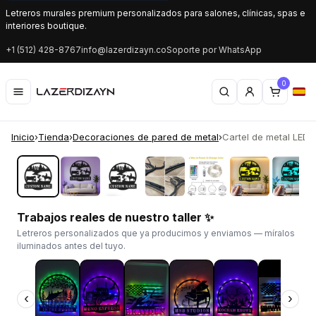
Letreros murales premium personalizados para salones, clínicas, spas e
interiores boutique.
+1 (512) 428-8767
info@lazerdizayn.co
Soporte por WhatsApp
0
Inicio
›
Tienda
›
Decoraciones de pared de metal
›
Cartel de metal LED p
‹
›
Trabajos reales de nuestro taller ✨
Letreros personalizados que ya producimos y enviamos — míralos
iluminados antes del tuyo.
‹
›