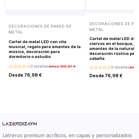
DECORACIONES DE PA
DECORACIONES DE PARED DE
METAL
METAL
Cartel de metal LED de 
Cartel de metal LED con cita
ciervos en el bosque, r
musical, regalo para amantes de la
amantes de la naturalez
música, decoración para
decoración rústica para
dormitorio o estudio
cabaña
0 reseñas
Antes 109,97 €
0 reseñas
Ante
Desde 76,98 €
Desde 76,98 €
Letreros premium acrílicos, en capas y personalizados