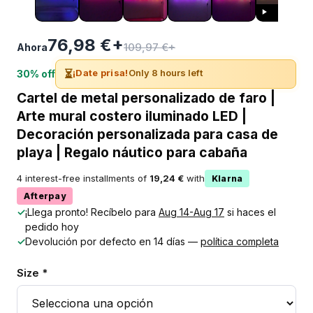
76,98 €+
109,97 €+
Ahora
⏳
¡Date prisa!
Only 8 hours left
30% off
Cartel de metal personalizado de faro |
Arte mural costero iluminado LED |
Decoración personalizada para casa de
playa | Regalo náutico para cabaña
4 interest-free installments of
19,24 €
with
Klarna
Afterpay
✓
¡Llega pronto! Recíbelo para
Aug 14-Aug 17
si haces el
pedido hoy
✓
Devolución por defecto en 14 días —
política completa
Size *