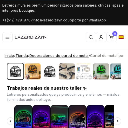
Letreros murales premium personalizados para salones, clínicas, spas e
interiores boutique.
+1 (512) 428-8767
info@lazerdizayn.co
Soporte por WhatsApp
0
Inicio
›
Tienda
›
Decoraciones de pared de metal
›
Cartel de metal perso
‹
›
Trabajos reales de nuestro taller ✨
Letreros personalizados que ya producimos y enviamos — míralos
iluminados antes del tuyo.
‹
›