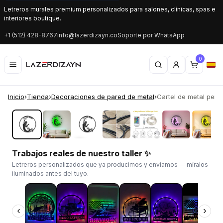
Letreros murales premium personalizados para salones, clínicas, spas e
interiores boutique.
+1 (512) 428-8767
info@lazerdizayn.co
Soporte por WhatsApp
0
Inicio
›
Tienda
›
Decoraciones de pared de metal
›
Cartel de metal perso
‹
›
Trabajos reales de nuestro taller ✨
Letreros personalizados que ya producimos y enviamos — míralos
iluminados antes del tuyo.
‹
›