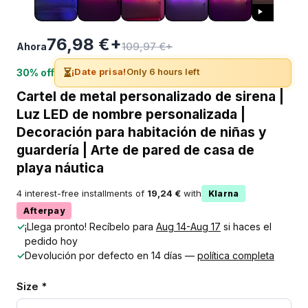
76,98 €+
109,97 €+
Ahora
⏳
¡Date prisa!
Only 6 hours left
30% off
Cartel de metal personalizado de sirena |
Luz LED de nombre personalizada |
Decoración para habitación de niñas y
guardería | Arte de pared de casa de
playa náutica
4 interest-free installments of
19,24 €
with
Klarna
Afterpay
✓
¡Llega pronto! Recíbelo para
Aug 14-Aug 17
si haces el
pedido hoy
✓
Devolución por defecto en 14 días —
política completa
Size *