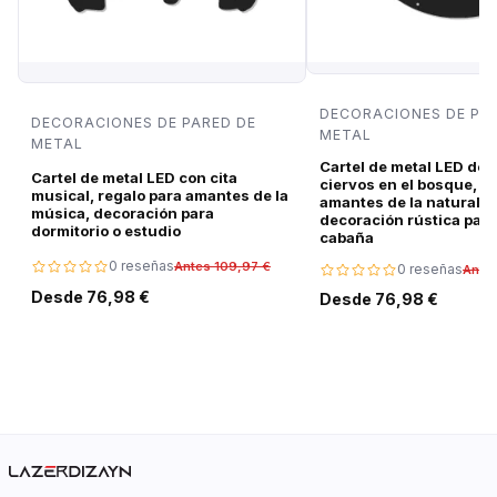
DECORACIONES DE PA
DECORACIONES DE PARED DE
METAL
METAL
Cartel de metal LED de 
Cartel de metal LED con cita
ciervos en el bosque, r
musical, regalo para amantes de la
amantes de la naturalez
música, decoración para
decoración rústica para
dormitorio o estudio
cabaña
0 reseñas
Antes 109,97 €
0 reseñas
Ante
Desde 76,98 €
Desde 76,98 €