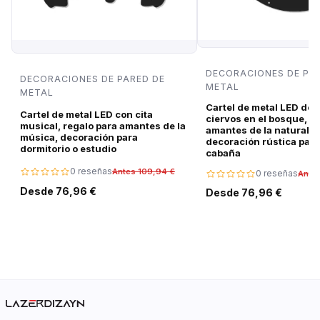
DECORACIONES DE PA
DECORACIONES DE PARED DE
METAL
METAL
Cartel de metal LED de 
Cartel de metal LED con cita
ciervos en el bosque, r
musical, regalo para amantes de la
amantes de la naturalez
música, decoración para
decoración rústica para
dormitorio o estudio
cabaña
0 reseñas
Antes 109,94 €
0 reseñas
Ante
Desde 76,96 €
Desde 76,96 €