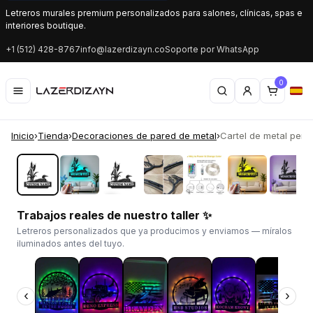
Letreros murales premium personalizados para salones, clínicas, spas e
interiores boutique.
+1 (512) 428-8767
info@lazerdizayn.co
Soporte por WhatsApp
0
Inicio
›
Tienda
›
Decoraciones de pared de metal
›
Cartel de metal pers
‹
›
Trabajos reales de nuestro taller ✨
Letreros personalizados que ya producimos y enviamos — míralos
iluminados antes del tuyo.
‹
›