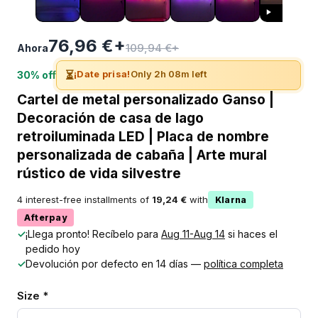
76,96 €+
109,94 €+
Ahora
⏳
¡Date prisa!
Only 2h 08m left
30% off
Cartel de metal personalizado Ganso |
Decoración de casa de lago
retroiluminada LED | Placa de nombre
personalizada de cabaña | Arte mural
rústico de vida silvestre
4 interest-free installments of
19,24 €
with
Klarna
Afterpay
✓
¡Llega pronto! Recíbelo para
Aug 11-Aug 14
si haces el
pedido hoy
✓
Devolución por defecto en 14 días —
política completa
Size *