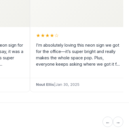
★
★
★
★
☆
eon sign for
I’m absolutely loving this neon sign we got
say, it was a
for the office—it’s super bright and really
s super
makes the whole space pop. Plus,
..
everyone keeps asking where we got it f...
Nout Ellis
|
Jan 30, 2025
←
→