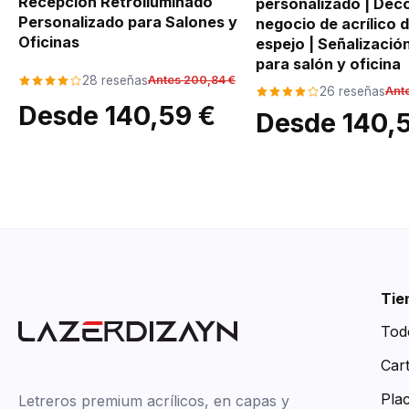
Recepción Retroiluminado
personalizado | Dec
Personalizado para Salones y
negocio de acrílico 
Oficinas
espejo | Señalizaci
para salón y oficina
28 reseñas
Antes 200,84 €
26 reseñas
Ant
Desde 140,59 €
Desde 140,
Tie
Tod
Car
Pla
Letreros premium acrílicos, en capas y