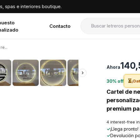
, spas e interiores boutique.
puesto
Contacto
nalizado
e...
›
140,
Ahora
›
⏳
30% off
¡Dat
Cartel de n
personaliza
premium par
4 interest-free i
✓
¡Llega pronto
✓
Devolución po