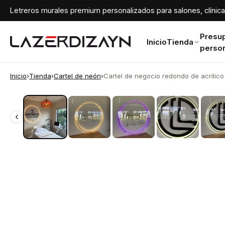
Letreros murales premium personalizados para salones, clínicas
Presu
Inicio
Tienda
perso
Inicio
›
Tienda
›
Cartel de neón
›
Cartel de negocio redondo de acrílico r
‹
‹