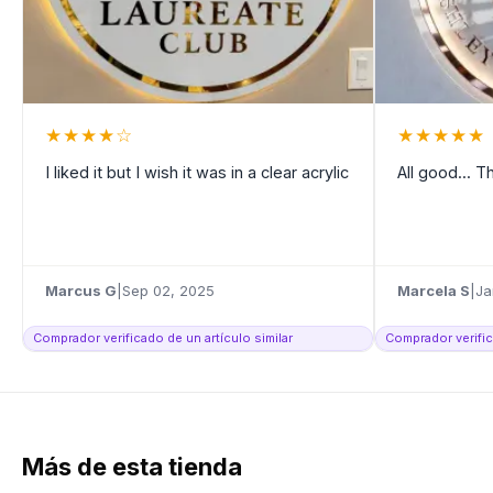
★
★
★
★
☆
★
★
★
★
★
I liked it but I wish it was in a clear acrylic
All good... 
Marcus G
|
Sep 02, 2025
Marcela S
|
Ja
Comprador verificado de un artículo similar
Comprador verific
Más de esta tienda