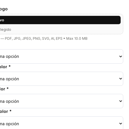
Logo
ivo
elegido
— PDF, JPG, JPEG, PNG, SVG, AI, EPS • Max 10.0 MB
lor *
or *
lor *