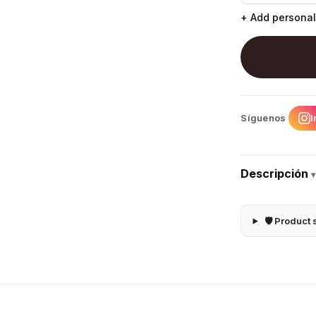
+ Add personal
I
Síguenos
Descripción
▾
🛡 Product 