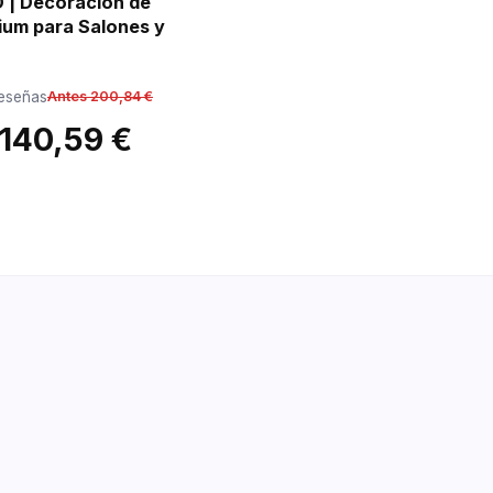
 | Decoración de
ium para Salones y
reseñas
Antes 200,84 €
140,59 €