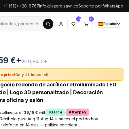
+1 (512) 428-8767
info@lazerdizayn.co
Soporte por WhatsApp
0
0
Español
59 €+
200,84 €+
e prisa!
Only 11 hours left
egocio redondo de acrílico retroiluminado LED
do | Logo 3D personalizado | Decoración
a oficina y salón
nstallments of
35,15 €
with
·
Klarna
Afterpay
! Recíbelo para
Aug 11-Aug 14
si haces el pedido hoy
r defecto en 14 días —
política completa