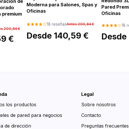
Redondo 3D
oración de
Moderna para Salones, Spas y
Pared Prem
dorado
Oficinas
Oficinas
ón premium
18 reseñas
Antes 200,84 €
18 
es 200,84 €
Desde 140,59 €
Desde 
59 €
nda
Legal
os los productos
Sobre nosotros
teles de pared para negocios
Contacto
ca de dirección
Preguntas frecuentes