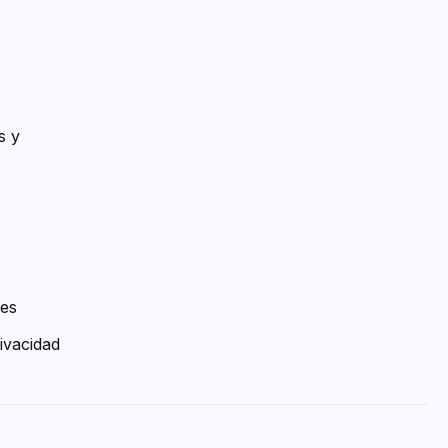
s y
ies
ivacidad