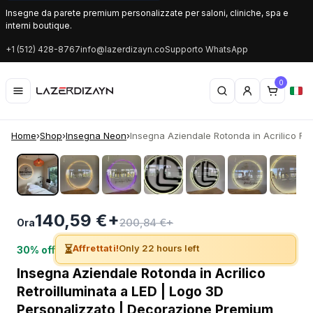
Insegne da parete premium personalizzate per saloni, cliniche, spa e
interni boutique.
+1 (512) 428-8767
info@lazerdizayn.co
Supporto WhatsApp
0
Home
›
Shop
›
Insegna Neon
›
Insegna Aziendale Rotonda in Acrilico Re..
‹
›
140,59 €+
200,84 €+
Ora
⏳
Affrettati!
Only 22 hours left
30% off
Insegna Aziendale Rotonda in Acrilico
Retroilluminata a LED | Logo 3D
Personalizzato | Decorazione Premium