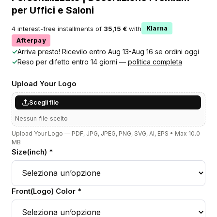
per Uffici e Saloni
4 interest-free installments of
35,15 €
with
Klarna
Afterpay
✓
Arriva presto! Ricevilo entro
Aug 13-Aug 16
se ordini oggi
✓
Reso per difetto entro 14 giorni —
politica completa
Upload Your Logo
Scegli file
Nessun file scelto
Upload Your Logo — PDF, JPG, JPEG, PNG, SVG, AI, EPS • Max 10.0
MB
Size(inch) *
Front(Logo) Color *