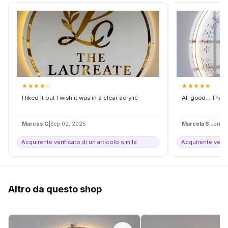
★
★
★
★
☆
★
★
★
★
★
I liked it but I wish it was in a clear acrylic
All good... Tha
Marcus G
|
Sep 02, 2025
Marcela S
|
Jan 2
Acquirente verificato di un articolo simile
Acquirente verifi
Altro da questo shop