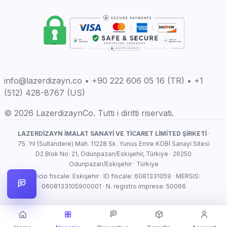
info@lazerdizayn.co • +90 222 606 05 16 (TR) • +1
(512) 428-8767 (US)
© 2026 LazerdizaynCo. Tutti i diritti riservati.
LAZERDİZAYN İMALAT SANAYİ VE TİCARET LİMİTED ŞİRKETİ
·
75. Yıl (Sultandere) Mah. 11228 Sk. Yunus Emre KOBİ Sanayi Sitesi
D2 Blok No: 21, Odunpazarı/Eskişehir, Türkiye · 26250
Odunpazarı/Eskişehir · Türkiye
Ufficio fiscale: Eskişehir · ID fiscale: 6081331059 · MERSIS:
0608133105900001 · N. registro imprese: 50066