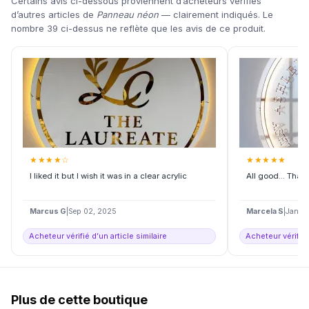
Certains avis ci-dessous proviennent d’acheteurs vérifiés
d’autres articles de
Panneau néon
— clairement indiqués. Le
nombre 39 ci-dessus ne reflète que les avis de ce produit.
★
★
★
★
☆
★
★
★
★
★
I liked it but I wish it was in a clear acrylic
All good... Tha
Marcus G
|
Sep 02, 2025
Marcela S
|
Jan 2
Acheteur vérifié d’un article similaire
Acheteur vérifié 
Plus de cette boutique