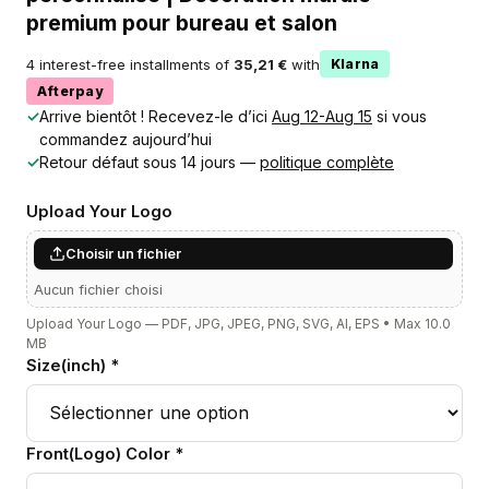
premium pour bureau et salon
4 interest-free installments of
35,21 €
with
Klarna
Afterpay
✓
Arrive bientôt ! Recevez-le d’ici
Aug 12-Aug 15
si vous
commandez aujourd’hui
✓
Retour défaut sous 14 jours —
politique complète
Upload Your Logo
Choisir un fichier
Aucun fichier choisi
Upload Your Logo — PDF, JPG, JPEG, PNG, SVG, AI, EPS • Max 10.0
MB
Size(inch) *
Front(Logo) Color *