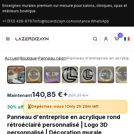
Enseignes murales premium sur mesure pour salons, cliniques, spas et
intérieurs boutique.
+1 (512) 428-8767
info@lazerdizayn.co
Assistance WhatsApp
0
Accueil
›
Boutique
›
Panneau néon
›
Panneau d'entreprise en acrylique r
‹
›
140,85 €+
201,21 €+
Maintenant
⏳
Dépêchez-vous !
Only 2h 28m left
30% off
Panneau d'entreprise en acrylique rond
rétroéclairé personnalisé | Logo 3D
personnalisé | Décoration murale