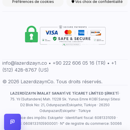
Préférences de cookies
🛡 Vos choix de confidentialité
info@lazerdizayn.co • +90 222 606 05 16 (TR) • +1
(512) 428-8767 (US)
© 2026 LazerdizaynCo. Tous droits réservés.
LAZERDİZAYN İMALAT SANAYİ VE TİCARET LİMİTED ŞİRKETİ
·
75. Yıl (Sultandere) Mah. 11228 Sk. Yunus Emre KOBİ Sanayi Sitesi
D2 Blok No: 21, Odunpazarı/Eskişehir, Türkiye · 26250
Odunpazarı/Eskişehir · Türkiye
Service des impôts: Eskişehir · Identifiant fiscal: 6081331059 ·
MERSIS: 0608133105900001 · N° de registre du commerce: 50066