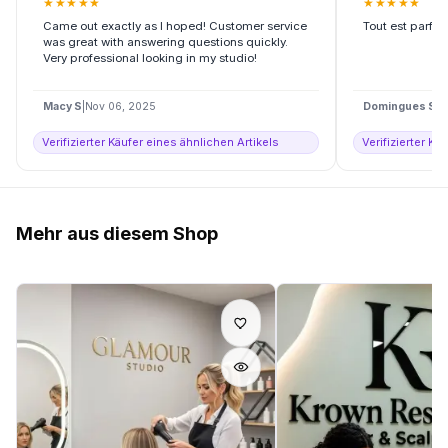
★
★
★
★
★
★
★
★
★
★
Came out exactly as I hoped! Customer service
Tout est parfa
was great with answering questions quickly.
Very professional looking in my studio!
Macy S
|
Nov 06, 2025
Domingues S
|
D
Verifizierter Käufer eines ähnlichen Artikels
Verifizierter Kä
Mehr aus diesem Shop