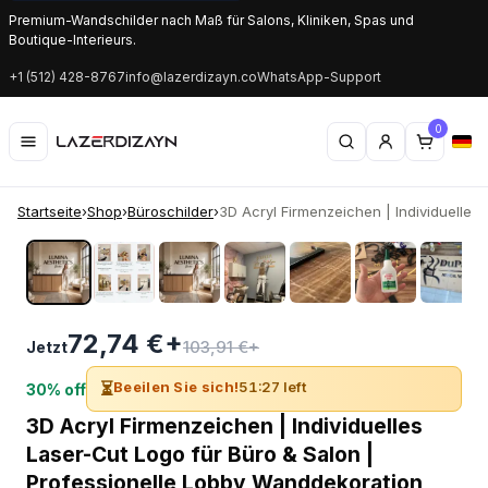
Premium-Wandschilder nach Maß für Salons, Kliniken, Spas und
Boutique-Interieurs.
+1 (512) 428-8767
info@lazerdizayn.co
WhatsApp-Support
0
Startseite
›
Shop
›
Büroschilder
›
3D Acryl Firmenzeichen | Individuelles L.
‹
›
72,74 €+
103,91 €+
Jetzt
⏳
Beeilen Sie sich!
51:27 left
30% off
3D Acryl Firmenzeichen | Individuelles
Laser-Cut Logo für Büro & Salon |
Professionelle Lobby Wanddekoration