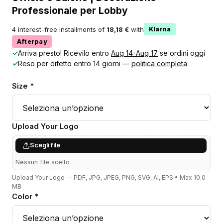
Professionale per Lobby
4 interest-free installments of
18,18 €
with
Klarna
Afterpay
✓
Arriva presto! Ricevilo entro
Aug 14-Aug 17
se ordini oggi
✓
Reso per difetto entro 14 giorni —
politica completa
Size *
Upload Your Logo
Scegli file
Nessun file scelto
Upload Your Logo — PDF, JPG, JPEG, PNG, SVG, AI, EPS • Max 10.0
MB
Color *