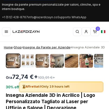
Insegne da parete premium personalizzate per saloni, cliniche, spa e
interni boutique.
+1 (512) 428-8767
info@lazerdizayn.co
Supporto WhatsApp
0
Home
›
Shop
›
Insegne da Parete per Aziende
›
Insegna Aziendale 3D in A
‹
›
72,74 €+
103,91 €+
Ora
⏳
Affrettati!
Only 19 hours left
30% off
Insegna Aziendale 3D in Acrilico | Logo
Personalizzato Tagliato al Laser per
Ufficio e Salone | Decorazione