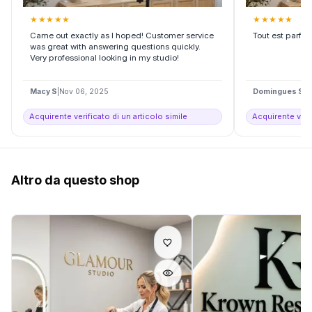
★
★
★
★
★
★
★
★
★
★
Came out exactly as I hoped! Customer service
Tout est parfa
was great with answering questions quickly.
Very professional looking in my studio!
Macy S
|
Nov 06, 2025
Domingues S
|
D
Acquirente verificato di un articolo simile
Acquirente verif
Altro da questo shop