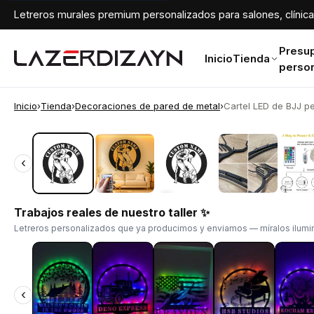
Letreros murales premium personalizados para salones, clínicas
Presu
Inicio
Tienda
perso
Inicio
›
Tienda
›
Decoraciones de pared de metal
›
Cartel LED de BJJ pe
‹
‹
Trabajos reales de nuestro taller ✨
Letreros personalizados que ya producimos y enviamos — míralos ilumin
‹