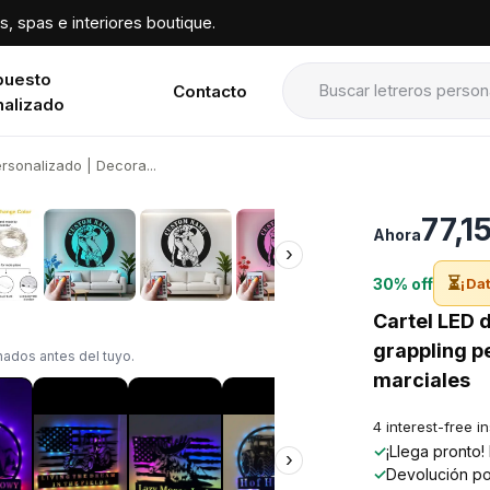
, spas e interiores boutique.
puesto
Contacto
nalizado
rsonalizado | Decora...
›
77,1
Ahora
›
⏳
30% off
¡Dat
Cartel LED 
grappling p
ados antes del tuyo.
marciales
4 interest-free i
✓
¡Llega pronto
›
✓
Devolución po