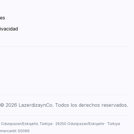
ies
ivacidad
© 2026 LazerdizaynCo. Todos los derechos reservados.
, Odunpazarı/Eskişehir, Türkiye · 26250 Odunpazarı/Eskişehir · Türkiye
 mercantil: 50066