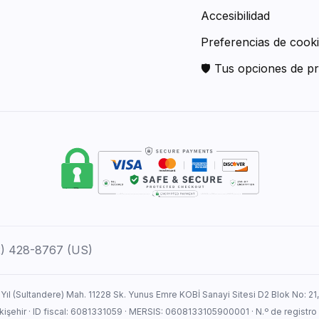
Accesibilidad
Preferencias de cook
🛡 Tus opciones de pr
12) 428-8767 (US)
 Yıl (Sultandere) Mah. 11228 Sk. Yunus Emre KOBİ Sanayi Sitesi D2 Blok No: 21
Eskişehir · ID fiscal: 6081331059 · MERSIS: 0608133105900001 · N.º de registro