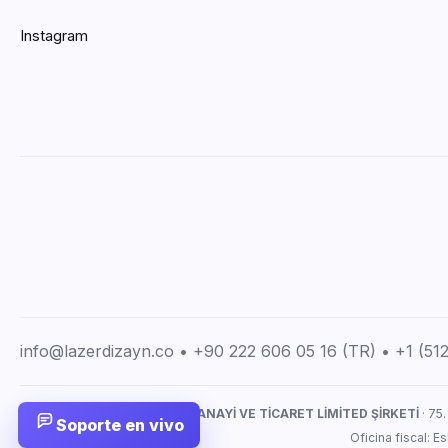
Instagram
info@lazerdizayn.co • +90 222 606 05 16 (TR) • +1 (5
LAZERDİZAYN İMALAT SANAYİ VE TİCARET LİMİTED ŞİRKETİ
· 75.
Soporte en vivo
Oficina fiscal: 