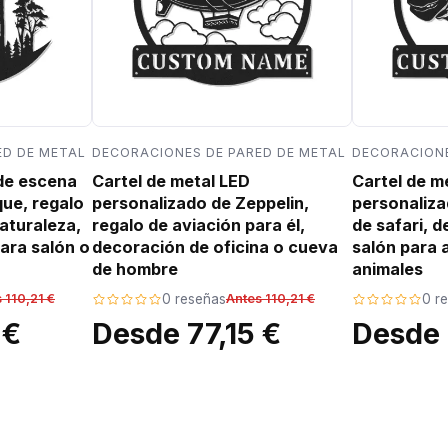
ED DE METAL
DECORACIONES DE PARED DE METAL
DECORACIONE
 de escena
Cartel de metal LED
Cartel de m
que, regalo
personalizado de Zeppelin,
personaliza
aturaleza,
regalo de aviación para él,
de safari, 
ara salón o
decoración de oficina o cueva
salón para 
de hombre
animales
 110,21 €
0 reseñas
Antes 110,21 €
0 r
 €
Desde 77,15 €
Desde 