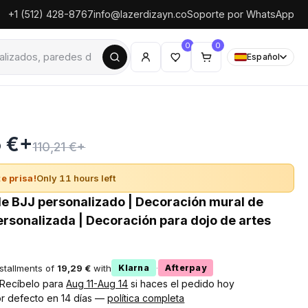
+1 (512) 428-8767
info@lazerdizayn.co
Soporte por WhatsApp
0
0
Español
5 €+
110,21 €+
e prisa!
Only 11 hours left
de BJJ personalizado | Decoración mural de
ersonalizada | Decoración para dojo de artes
nstallments of
19,29 €
with
·
Klarna
Afterpay
! Recíbelo para
Aug 11-Aug 14
si haces el pedido hoy
r defecto en 14 días —
política completa