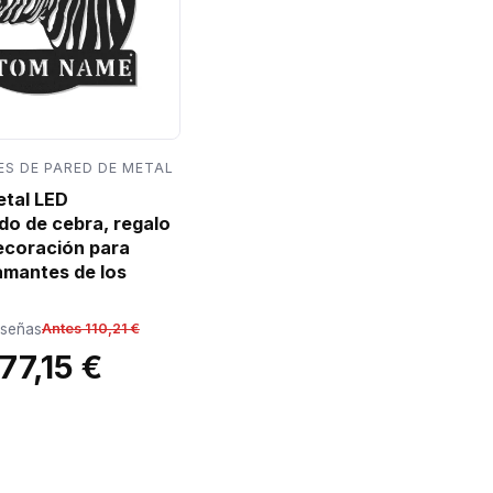
S DE PARED DE METAL
etal LED
do de cebra, regalo
decoración para
amantes de los
eseñas
Antes 110,21 €
77,15 €