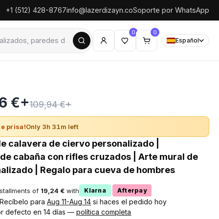
+1 (512) 428-8767
info@lazerdizayn.co
Soporte por WhatsApp
0
0
Español
6 €+
109,94 €+
e prisa!
Only 3h 31m left
de calavera de ciervo personalizado |
de cabaña con rifles cruzados | Arte mural de
alizado | Regalo para cueva de hombres
nstallments of
19,24 €
with
·
Klarna
Afterpay
! Recíbelo para
Aug 11-Aug 14
si haces el pedido hoy
r defecto en 14 días —
política completa