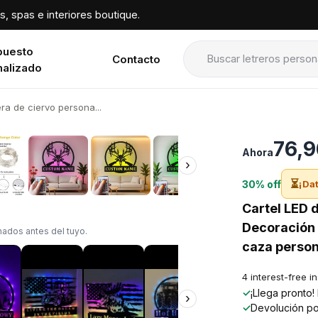
, spas e interiores boutique.
puesto
Contacto
nalizado
ra de ciervo persona...
›
76,9
Ahora
›
⏳
30% off
¡Dat
Cartel LED 
Decoración 
ados antes del tuyo.
caza person
4 interest-free i
✓
¡Llega pronto
›
✓
Devolución po