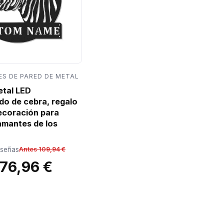
S DE PARED DE METAL
etal LED
do de cebra, regalo
decoración para
amantes de los
eseñas
Antes 109,94 €
76,96 €