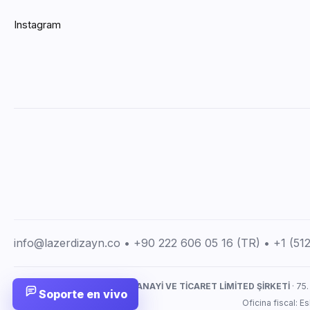
Instagram
info@lazerdizayn.co • +90 222 606 05 16 (TR) • +1 (5
LAZERDİZAYN İMALAT SANAYİ VE TİCARET LİMİTED ŞİRKETİ
· 75.
Soporte en vivo
Oficina fiscal: 