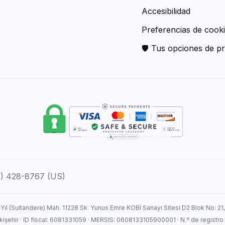
Accesibilidad
Preferencias de cook
🛡 Tus opciones de pr
12) 428-8767 (US)
 Yıl (Sultandere) Mah. 11228 Sk. Yunus Emre KOBİ Sanayi Sitesi D2 Blok No: 21
Eskişehir · ID fiscal: 6081331059 · MERSIS: 0608133105900001 · N.º de registro