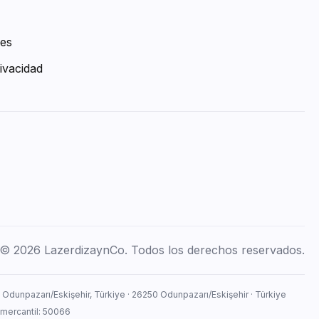
ies
ivacidad
© 2026 LazerdizaynCo. Todos los derechos reservados.
, Odunpazarı/Eskişehir, Türkiye · 26250 Odunpazarı/Eskişehir · Türkiye
 mercantil: 50066