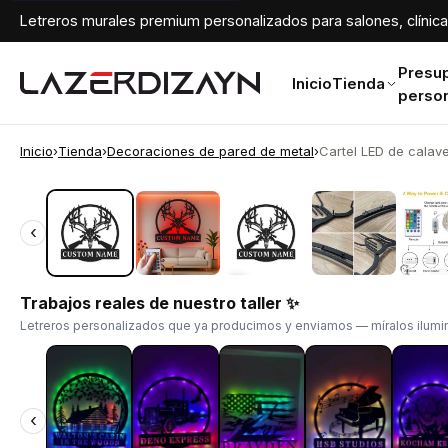
Letreros murales premium personalizados para salones, clínicas
Presu
Inicio
Tienda
perso
Inicio
›
Tienda
›
Decoraciones de pared de metal
›
Cartel LED de calave
‹
‹
Trabajos reales de nuestro taller ✨
Letreros personalizados que ya producimos y enviamos — míralos ilumin
‹