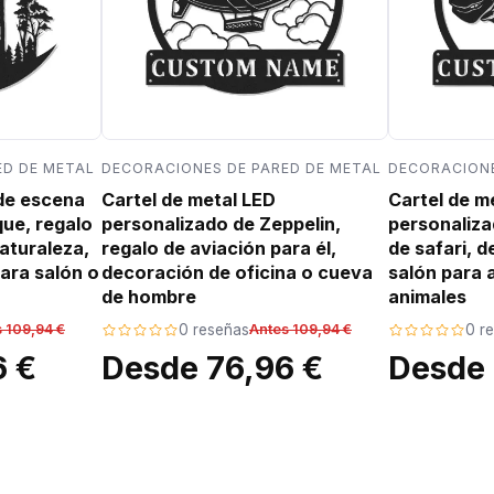
ED DE METAL
DECORACIONES DE PARED DE METAL
DECORACIONE
 de escena
Cartel de metal LED
Cartel de m
que, regalo
personalizado de Zeppelin,
personaliza
aturaleza,
regalo de aviación para él,
de safari, 
ara salón o
decoración de oficina o cueva
salón para 
de hombre
animales
 109,94 €
0 reseñas
Antes 109,94 €
0 r
6 €
Desde 76,96 €
Desde 