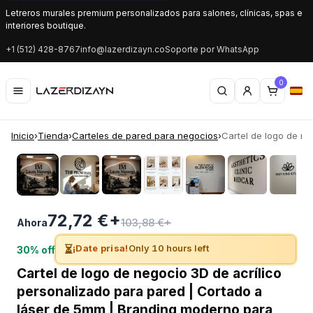
Letreros murales premium personalizados para salones, clínicas, spas e
interiores boutique.
+1 (512) 428-8767
info@lazerdizayn.co
Soporte por WhatsApp
0
Inicio
›
Tienda
›
Carteles de pared para negocios
›
Cartel de logo de neg
‹
›
72,72 €+
103,88 €+
Ahora
⏳
¡Date prisa!
Only 10 hours left
30% off
Cartel de logo de negocio 3D de acrílico
personalizado para pared | Cortado a
láser de 5mm | Branding moderno para