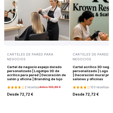
CARTELES DE PARED PARA
CARTELES DE PARED P
NEGOCIOS
NEGOCIOS
Cartel de negocio espejo dorado
Cartel acrílico 3D negro
personalizado | Logotipo 3D de
personalizado | Logo d
acrílico para pared | Decoración de
| Decoración mural pre
salón y oficina | Branding de lujo
salones y oficinas
2 reseñas
103 reseñas
Antes 103,88 €
An
Desde 72,72 €
Desde 72,72 €