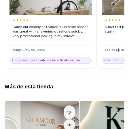
★
★
★
★
★
★
★
★
★
★
Came out exactly as I hoped! Customer service
Super fast pro
was great with answering questions quickly.
again
Very professional looking in my studio!
Macy S
|
Nov 06, 2025
Yesica C
|
Feb 21
Comprador verificado de un artículo similar
Comprador verif
Más de esta tienda