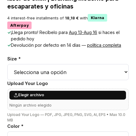
escaparates y oficinas
4 interest-free installments of
18,18 €
with
Klarna
Afterpay
✓
¡Llega pronto! Recíbelo para
Aug 13-Aug 16
si haces el
pedido hoy
✓
Devolución por defecto en 14 días —
política completa
Size *
Upload Your Logo
Elegir archivo
Ningún archivo elegido
Upload Your Logo — PDF, JPG, JPEG, PNG, SVG, AI, EPS • Max 10.0
MB
Color *