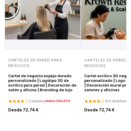
CARTELES DE PARED PARA
CARTELES DE PARED P
NEGOCIOS
NEGOCIOS
Cartel de negocio espejo dorado
Cartel acrílico 3D negro
personalizado | Logotipo 3D de
personalizado | Logo d
acrílico para pared | Decoración de
| Decoración mural pre
salón y oficina | Branding de lujo
salones y oficinas
2 reseñas
103 reseñas
Antes 103,91 €
Ant
Desde 72,74 €
Desde 72,74 €