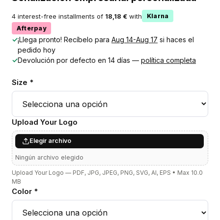
4 interest-free installments of
18,18 €
with
Klarna
Afterpay
✓
¡Llega pronto! Recíbelo para
Aug 14-Aug 17
si haces el
pedido hoy
✓
Devolución por defecto en 14 días —
política completa
Size *
Upload Your Logo
Elegir archivo
Ningún archivo elegido
Upload Your Logo — PDF, JPG, JPEG, PNG, SVG, AI, EPS • Max 10.0
MB
Color *