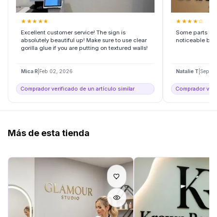
★
★
★
★
★
★
★
★
★
☆
Excellent customer service! The sign is
Some parts had 
absolutely beautiful up! Make sure to use clear
noticeable but s
gorilla glue if you are putting on textured walls!
Mica R
|
Feb 02, 2026
Natalie T
|
Sep 10
Comprador verificado de un artículo similar
Comprador verif
Más de esta tienda