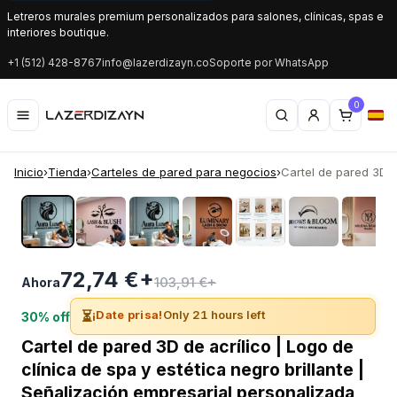
Letreros murales premium personalizados para salones, clínicas, spas e
interiores boutique.
+1 (512) 428-8767
info@lazerdizayn.co
Soporte por WhatsApp
0
Inicio
›
Tienda
›
Carteles de pared para negocios
›
Cartel de pared 3D de
‹
›
72,74 €+
103,91 €+
Ahora
⏳
¡Date prisa!
Only 21 hours left
30% off
Cartel de pared 3D de acrílico | Logo de
clínica de spa y estética negro brillante |
Señalización empresarial personalizada