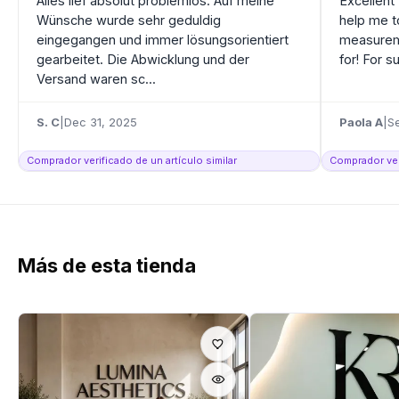
Alles lief absolut problemlos. Auf meine
Excellent
Wünsche wurde sehr geduldig
help me t
eingegangen und immer lösungsorientiert
measureme
gearbeitet. Die Abwicklung und der
for! For s
Versand waren sc...
S. C
|
Dec 31, 2025
Paola A
|
S
Comprador verificado de un artículo similar
Comprador veri
Más de esta tienda