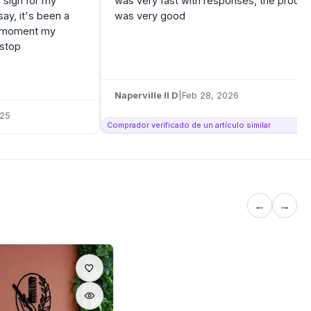
o sign for my
was very fast with responses, the produc
say, it's been a
was very good
e moment my
 stop
Naperville Il D
|
Feb 28, 2026
025
Comprador verificado de un artículo similar
←
→