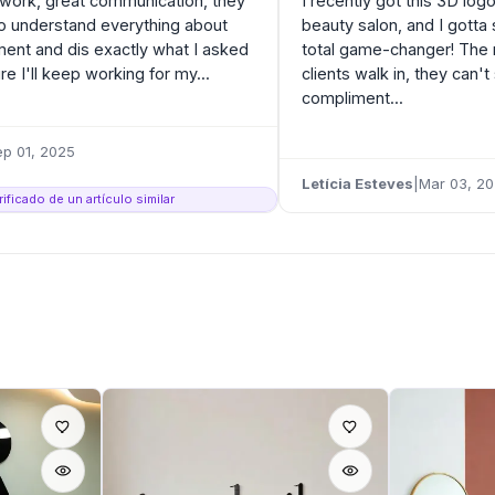
 work, great communication, they
I recently got this 3D log
o understand everything about
beauty salon, and I gotta 
nt and dis exactly what I asked
total game-changer! Th
ure I'll keep working for my...
clients walk in, they can't
compliment...
ep 01, 2025
Letícia Esteves
|
Mar 03, 2
ficado de un artículo similar