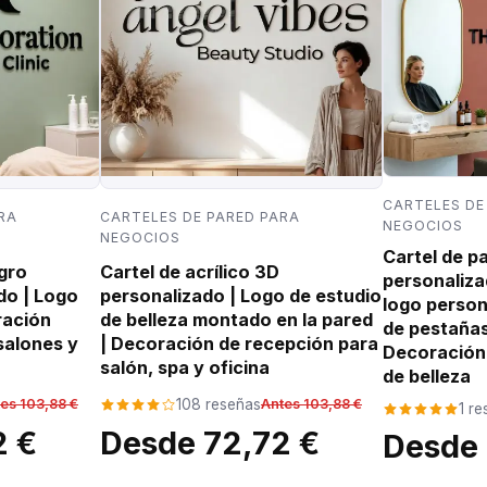
CARTELES DE
RA
CARTELES DE PARED PARA
NEGOCIOS
NEGOCIOS
Cartel de pa
egro
Cartel de acrílico 3D
personaliza
do | Logo
personalizado | Logo de estudio
logo person
ración
de belleza montado en la pared
de pestañas,
salones y
| Decoración de recepción para
Decoración 
salón, spa y oficina
de belleza
es 103,88 €
108 reseñas
Antes 103,88 €
1 r
2 €
Desde 72,72 €
Desde 