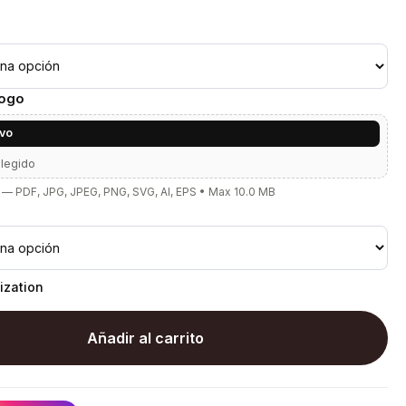
Logo
ivo
elegido
— PDF, JPG, JPEG, PNG, SVG, AI, EPS • Max 10.0 MB
ization
Añadir al carrito