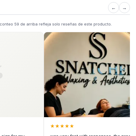
←
→
onteo 59 de arriba refleja solo reseñas de este producto.
★
★
★
★
★