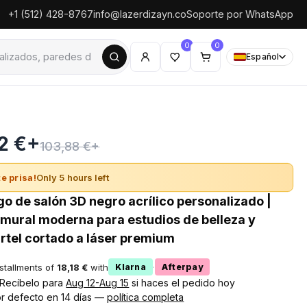
+1 (512) 428-8767
info@lazerdizayn.co
Soporte por WhatsApp
0
0
Español
2 €+
103,88 €+
e prisa!
Only 5 hours left
go de salón 3D negro acrílico personalizado |
mural moderna para estudios de belleza y
artel cortado a láser premium
nstallments of
18,18 €
with
·
Klarna
Afterpay
! Recíbelo para
Aug 12-Aug 15
si haces el pedido hoy
r defecto en 14 días —
política completa