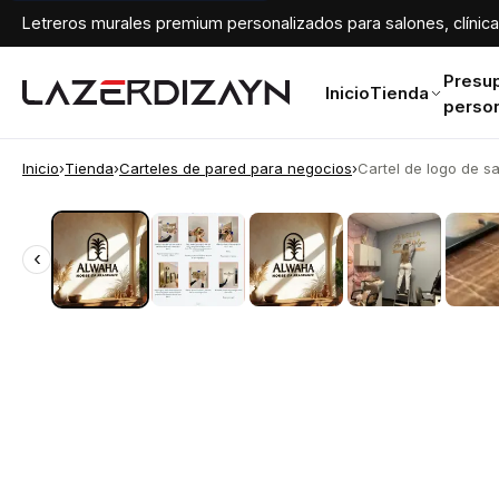
Letreros murales premium personalizados para salones, clínicas
Presu
Inicio
Tienda
perso
Inicio
›
Tienda
›
Carteles de pared para negocios
›
Cartel de logo de sal
‹
‹