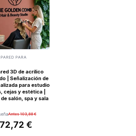
 PARED PARA
red 3D de acrílico
do | Señalización de
alizada para estudio
 cejas y estética |
de salón, spa y sala
eseña
Antes 103,88 €
72,72 €