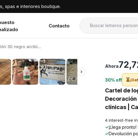
, spas e interiores boutique.
puesto
Contacto
nalizado
ón 3D negro acrílic...
›
72,7
Ahora
›
⏳
30% off
¡Dat
Cartel de lo
Decoración 
clínicas | C
4 interest-free i
✓
¡Llega pronto
✓
Devolución po