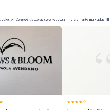
tículos en
Carteles de pared para negocios
— claramente marcadas. El c
★
★
★
★
★
☆