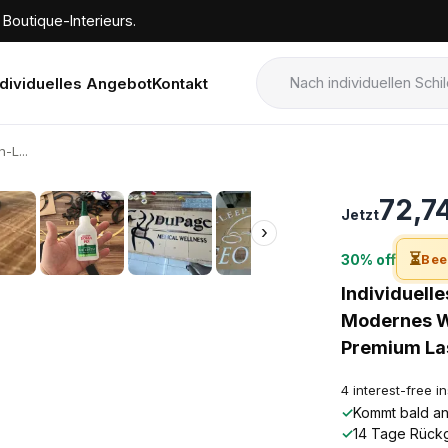
Boutique-Interieurs.
ndividuelles Angebot
Kontakt
-L...
›
72,7
Jetzt
›
⏳
30% off
Bee
Individuell
Modernes Wa
Premium La
4 interest-free i
✓
Kommt bald an!
✓
14 Tage Rück