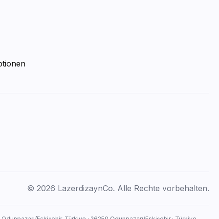
ptionen
© 2026 LazerdizaynCo. Alle Rechte vorbehalten.
, Odunpazarı/Eskişehir, Türkiye · 26250 Odunpazarı/Eskişehir · Türkiye