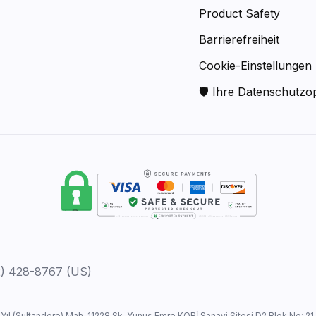
Product Safety
Barrierefreiheit
Cookie-Einstellungen
🛡 Ihre Datenschutzo
12) 428-8767 (US)
 Yıl (Sultandere) Mah. 11228 Sk. Yunus Emre KOBİ Sanayi Sitesi D2 Blok No: 21