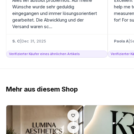
Alles lief absolut problemlos. Auf meine
Excellent
Wünsche wurde sehr geduldig
help me t
eingegangen und immer lösungsorientiert
measureme
gearbeitet. Die Abwicklung und der
for! For s
Versand waren sc...
S. C
|
Dec 31, 2025
Paola A
|
S
Verifizierter Käufer eines ähnlichen Artikels
Verifizierter 
Mehr aus diesem Shop