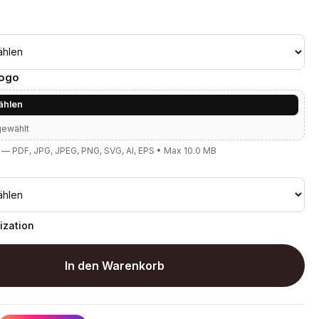
Logo
ählen
gewählt
— PDF, JPG, JPEG, PNG, SVG, AI, EPS • Max 10.0 MB
ization
In den Warenkorb