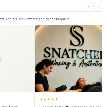
←
→
eht sich nur auf Bewertungen dieses Produkts.
★
★
★
★
★