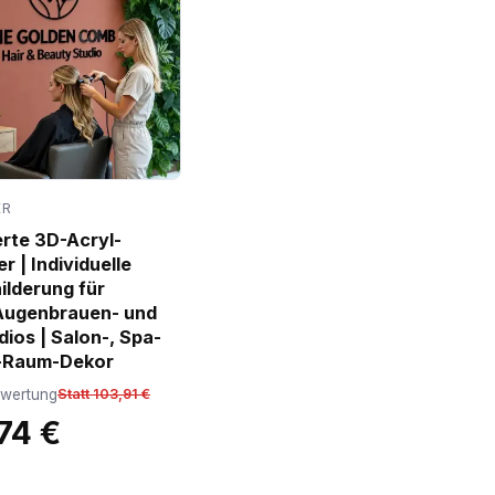
ER
erte 3D-Acryl-
 | Individuelle
lderung für
Augenbrauen- und
dios | Salon-, Spa-
-Raum-Dekor
ewertung
Statt 103,91 €
74 €