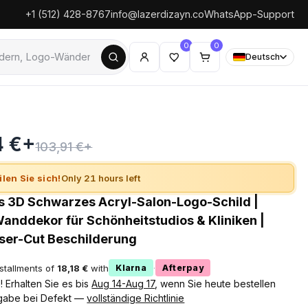
+1 (512) 428-8767
info@lazerdizayn.co
WhatsApp-Support
0
0
Deutsch
4 €+
103,91 €+
ilen Sie sich!
Only 21 hours left
es 3D Schwarzes Acryl-Salon-Logo-Schild |
nddekor für Schönheitstudios & Kliniken |
ser-Cut Beschilderung
nstallments of
18,18 €
with
·
Klarna
Afterpay
 Erhalten Sie es bis
Aug 14-Aug 17
, wenn Sie heute bestellen
gabe bei Defekt —
vollständige Richtlinie