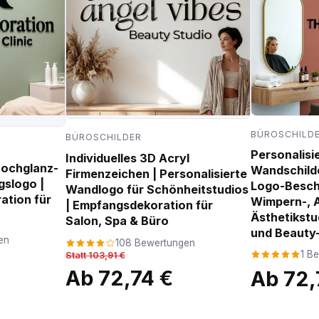
BÜROSCHILD
BÜROSCHILDER
Personalisi
Individuelles 3D Acryl
Hochglanz-
Wandschilder
Firmenzeichen | Personalisierte
gslogo |
Logo-Beschi
Wandlogo für Schönheitstudios
tion für
Wimpern-, 
| Empfangsdekoration für
Ästhetikstu
Salon, Spa & Büro
und Beauty
en
108 Bewertungen
1 B
Statt 103,91 €
Ab 72,74 €
Ab 72,