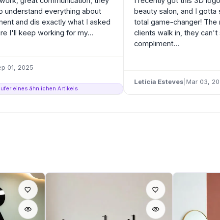
 work, great communication, they
I recently got this 3D log
o understand everything about
beauty salon, and I gotta 
nt and dis exactly what I asked
total game-changer! Th
ure I'll keep working for my...
clients walk in, they can't
compliment...
ep 01, 2025
Letícia Esteves
|
Mar 03, 2
Käufer eines ähnlichen Artikels