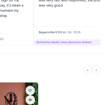
o sign for my
was very fast with responses, the produc
say, it's been a
was very good
e moment my
 stop
Naperville Il D
|
Feb 28, 2026
025
Verifizierter Käufer eines ähnlichen Artikels
←
→