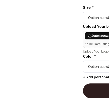
Size *
Upload Your 
Datei ausw
Keine Datei aus
Upload Your Logo 
Color *
+ Add personal