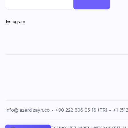
Instagram
info@lazerdizayn.co • +90 222 606 05 16 (TR) • +1 (5
LAZERDİZAYN İMALAT SANAYİ VE TİCARET LİMİTED ŞİRKETİ
· 75.