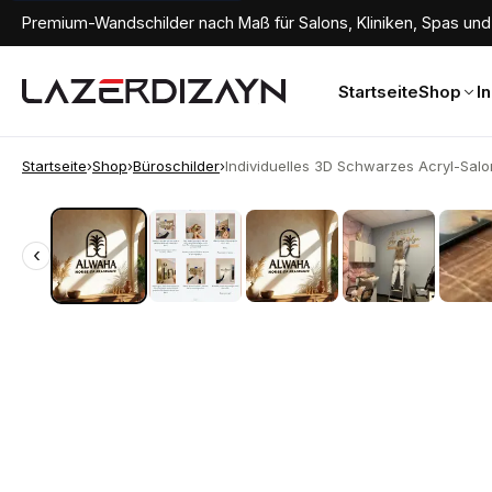
Premium-Wandschilder nach Maß für Salons, Kliniken, Spas und 
Startseite
Shop
I
Startseite
›
Shop
›
Büroschilder
›
Individuelles 3D Schwarzes Acryl-Salon
‹
‹