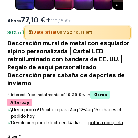
77,10 €+
110,15 €+
Ahora
⏳
¡Date prisa!
Only 22 hours left
30% off
Decoración mural de metal con esquiador
alpino personalizada | Cartel LED
retroiluminado con bandera de EE. UU. |
Regalo de esquí personalizado |
Decoración para cabaña de deportes de
invierno
4 interest-free installments of
19,28 €
with
Klarna
Afterpay
✓
¡Llega pronto! Recíbelo para
Aug 12-Aug 15
si haces el
pedido hoy
✓
Devolución por defecto en 14 días —
política completa
Size *