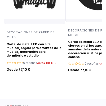
DECORACIONES DE PA
DECORACIONES DE PARED DE
METAL
METAL
Cartel de metal LED de 
Cartel de metal LED con cita
ciervos en el bosque, r
musical, regalo para amantes de la
amantes de la naturalez
música, decoración para
decoración rústica para
dormitorio o estudio
cabaña
0 reseñas
Antes 110,15 €
0 reseñas
Antes
Desde 77,10 €
Desde 77,10 €