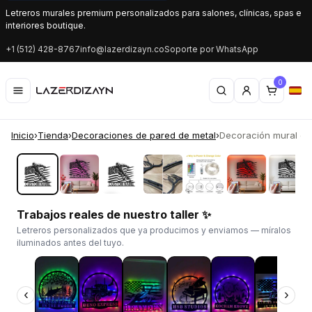
Letreros murales premium personalizados para salones, clínicas, spas e
interiores boutique.
+1 (512) 428-8767
info@lazerdizayn.co
Soporte por WhatsApp
0
Inicio
›
Tienda
›
Decoraciones de pared de metal
›
Decoración mural de 
‹
›
Trabajos reales de nuestro taller ✨
Letreros personalizados que ya producimos y enviamos — míralos
iluminados antes del tuyo.
‹
›