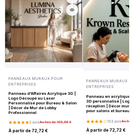
PANNEAUX MURAUX POUR
PANNEAUX MURAUX P
ENTREPRISES
ENTREPRISES
Panneau d'Affaires Acrylique 3D |
Panneau en acrylique no
Logo Découpé au Laser
3D personnalisé | Logo
Personnalisé pour Bureau & Salon
réception | Décor mura
| Décor de Mur de Lobby
pour salons et bureaux
Professionnel
103 avis
Au lieu
2 avis
Au lieu de 103,88 €
À partir de 72,72 €
À partir de 72,72 €