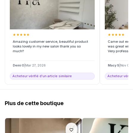
★
★
★
★
★
★
★
★
★
★
Amazing customer service, beautiful product
Came out exact
looks lovely in my new salon thank you so
was great with
much!!
Very profession
Demi O
|
Mar 27, 2026
Macy S
|
Nov 06,
Acheteur vérifié d’un article similaire
Acheteur vérifié
Plus de cette boutique