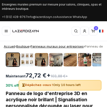
Enseignes murales premium sur mesure pour salons, cliniques, spas et
intérieurs boutique.
+1 (512) 428-8767
info@lazerdizayn.co
Assistance WhatsApp
0
Accueil
›
Boutique
›
Panneaux muraux pour entreprises
›
Panneau de log
‹
›
72,72 €+
103,88 €+
Maintenant
⏳
Dépêchez-vous !
Only 10 hours left
30% off
Panneau de logo d'entreprise 3D en
acrylique noir brillant | Signalisation
personnalisée découpée au laser pour