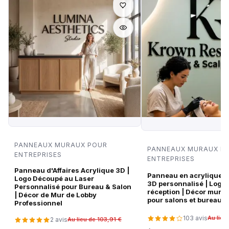
PANNEAUX MURAUX POUR
PANNEAUX MURAUX P
ENTREPRISES
ENTREPRISES
Panneau d'Affaires Acrylique 3D |
Panneau en acrylique no
Logo Découpé au Laser
3D personnalisé | Logo
Personnalisé pour Bureau & Salon
réception | Décor mura
| Décor de Mur de Lobby
pour salons et bureaux
Professionnel
103 avis
Au lieu
2 avis
Au lieu de 103,91 €