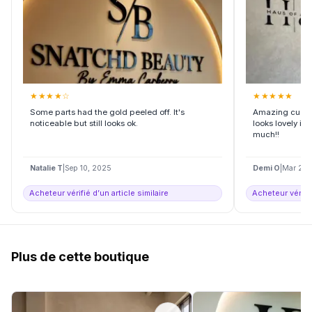
★
★
★
★
☆
★
★
★
★
★
Some parts had the gold peeled off. It's
Amazing custom
noticeable but still looks ok.
looks lovely in
much!!
Natalie T
|
Sep 10, 2025
Demi O
|
Mar 27,
Acheteur vérifié d’un article similaire
Acheteur vérifié
Plus de cette boutique