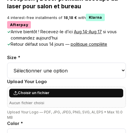
laser pour salon et bureau
4 interest-free installments of
18,18 €
with
Klarna
Afterpay
✓
Arrive bientôt ! Recevez-le d’ici
Aug 14-Aug 17
si vous
commandez aujourd’hui
✓
Retour défaut sous 14 jours —
politique complète
Size *
Upload Your Logo
Choisir un fichier
Aucun fichier choisi
Upload Your Logo — PDF, JPG, JPEG, PNG, SVG, AI, EPS • Max 10.0
MB
Color *