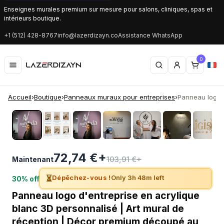
Enseignes murales premium sur mesure pour salons, cliniques, spas et
intérieurs boutique.
+1 (512) 428-8767
info@lazerdizayn.co
Assistance WhatsApp
0
Accueil
›
Boutique
›
Panneaux muraux pour entreprises
›
Panneau logo d
‹
›
72,74 €+
103,91 €+
Maintenant
⏳
Dépêchez-vous !
Only 3h 48m left
30% off
Panneau logo d'entreprise en acrylique
blanc 3D personnalisé | Art mural de
réception | Décor premium découpé au