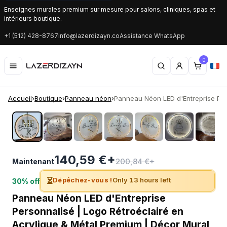
Enseignes murales premium sur mesure pour salons, cliniques, spas et
intérieurs boutique.
+1 (512) 428-8767
info@lazerdizayn.co
Assistance WhatsApp
0
Accueil
›
Boutique
›
Panneau néon
›
Panneau Néon LED d'Entreprise Pers
‹
›
140,59 €+
200,84 €+
Maintenant
⏳
Dépêchez-vous !
Only 13 hours left
30% off
Panneau Néon LED d'Entreprise
Personnalisé | Logo Rétroéclairé en
Acrylique & Métal Premium | Décor Mural