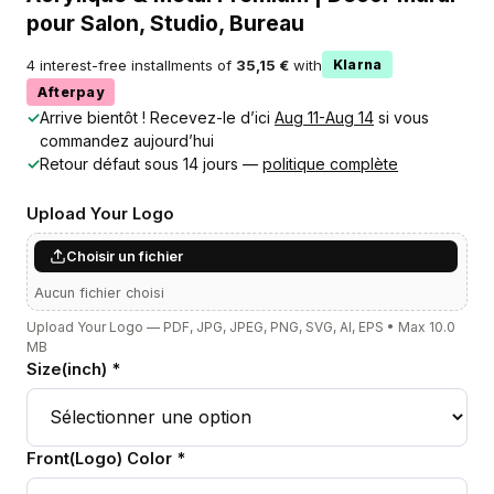
pour Salon, Studio, Bureau
4 interest-free installments of
35,15 €
with
Klarna
Afterpay
✓
Arrive bientôt ! Recevez-le d’ici
Aug 11-Aug 14
si vous
commandez aujourd’hui
✓
Retour défaut sous 14 jours —
politique complète
Upload Your Logo
Choisir un fichier
Aucun fichier choisi
Upload Your Logo — PDF, JPG, JPEG, PNG, SVG, AI, EPS • Max 10.0
MB
Size(inch) *
Front(Logo) Color *