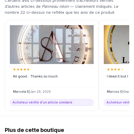
Certains avis ci-dessous proviennent d’acheteurs vérifiés
d’autres articles de
Panneau néon
— clairement indiqués. Le
nombre 22 ci-dessus ne reflète que les avis de ce produit.
★
★
★
★
★
★
★
★
★
☆
All good... Thanks so much
I liked it but I w
Marcela S
|
Jan 29, 2026
Marcus G
|
Sep 02
Acheteur vérifié d’un article similaire
Acheteur vérifié 
Plus de cette boutique