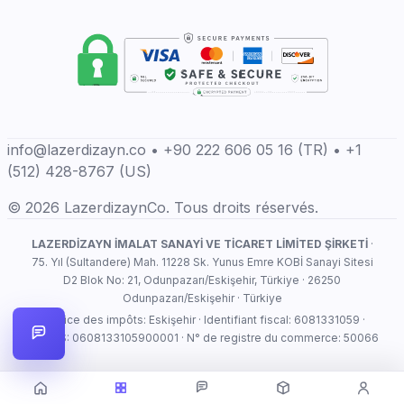
info@lazerdizayn.co • +90 222 606 05 16 (TR) • +1
(512) 428-8767 (US)
© 2026 LazerdizaynCo. Tous droits réservés.
LAZERDİZAYN İMALAT SANAYİ VE TİCARET LİMİTED ŞİRKETİ
·
75. Yıl (Sultandere) Mah. 11228 Sk. Yunus Emre KOBİ Sanayi Sitesi
D2 Blok No: 21, Odunpazarı/Eskişehir, Türkiye · 26250
Odunpazarı/Eskişehir · Türkiye
Service des impôts: Eskişehir · Identifiant fiscal: 6081331059 ·
MERSIS: 0608133105900001 · N° de registre du commerce: 50066