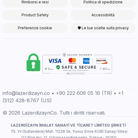
Rimborsi e resi
Politica di spedizione
Product Safety
Accessibilità
Preferenze cookie
🛡 Le tue scelte sulla privacy
info@lazerdizayn.co • +90 222 606 05 16 (TR) • +1
(512) 428-8767 (US)
© 2026 LazerdizaynCo. Tutti i diritti riservati.
LAZERDİZAYN İMALAT SANAYİ VE TİCARET LİMİTED ŞİRKETİ
·
75. Yıl (Sultandere) Mah. 11228 Sk. Yunus Emre KOBİ Sanayi Sitesi
D2 Blok No: 21, Odunpazarı/Eskişehir, Türkiye · 26250