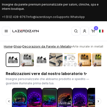
Insegne da parete premium personalizzate per saloni, cliniche, spa e
interni boutique.
+1 (512) 428-8767
info@lazerdizayn.co
Supporto WhatsApp
0
Home
›
Shop
›
Decorazioni da Parete in Metallo
›
Arte murale in metallo 
‹
›
Realizzazioni vere dal nostro laboratorio ✨
Insegne personalizzate che abbiamo prodotto e spedito —
guardale illuminate prima della tua.
‹
›