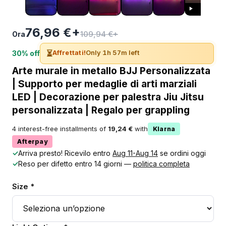
76,96 €+
109,94 €+
Ora
⏳
Affrettati!
Only 1h 57m left
30% off
Arte murale in metallo BJJ Personalizzata
| Supporto per medaglie di arti marziali
LED | Decorazione per palestra Jiu Jitsu
personalizzata | Regalo per grappling
4 interest-free installments of
19,24 €
with
Klarna
Afterpay
✓
Arriva presto! Ricevilo entro
Aug 11-Aug 14
se ordini oggi
✓
Reso per difetto entro 14 giorni —
politica completa
Size *