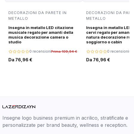
DECORAZIONI DA PARETE IN
DECORAZIONI DA PARE
METALLO
METALLO
Insegna in metallo LED citazione
Insegna in metallo LED 
musicale regalo per amanti della
cervi regalo per amanti 
musica decorazione camera o
natura decorazione rus
studio
soggiorno o cabin
0 recensioni
0 recensioni
Prima 109,94 €
Pr
Da 76,96 €
Da 76,96 €
Insegne logo business premium in acrilico, stratificate e
personalizzate per brand beauty, wellness e reception.