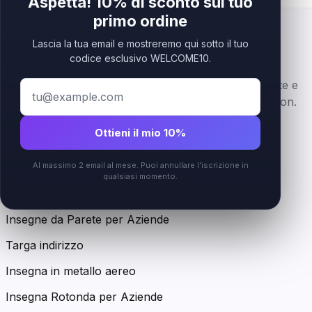
Aspetta! 10% di sconto sul tuo
primo ordine
Lascia la tua email e mostreremo qui sotto il tuo
codice esclusivo WELCOME10.
Insegne logo business premium in acrilico, stratificate e
personalizzate per brand beauty, wellness e reception.
Ottieni il mio 10%
Instagram
Al massimo 2 email al mese. Puoi annullare l’iscrizione in
Shop
qualsiasi momento.
Tutti i prodotti
Insegne da Parete per Aziende
Targa indirizzo
Insegna in metallo aereo
Insegna Rotonda per Aziende