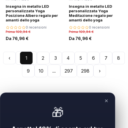
Insegna in metallo LED
Insegna in metallo LED
personalizzata Yoga
personalizzata Yoga
Posizione Albero regalo per
Meditazione regalo per
amanti dello yoga
amanti dello yoga
0 recensioni
0 recensioni
Prima 109,94 €
Prima 109,94 €
Da 76,96 €
Da 76,96 €
‹
1
2
3
4
5
6
7
8
9
10
...
297
298
›
×
🎁