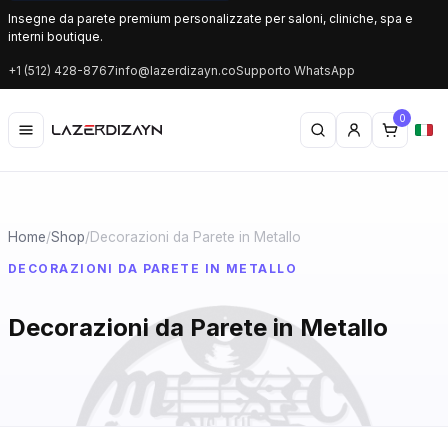
Insegne da parete premium personalizzate per saloni, cliniche, spa e
interni boutique.
+1 (512) 428-8767
info@lazerdizayn.co
Supporto WhatsApp
0
Home
/
Shop
/
Decorazioni da Parete in Metallo
DECORAZIONI DA PARETE IN METALLO
Decorazioni da Parete in Metallo