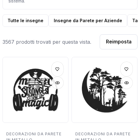
sistema.
Tutte le insegne
Insegne da Parete per Aziende
Tar
3567 prodotti trovati per questa vista.
Reimposta
DECORAZIONI DA PARETE
DECORAZIONI DA PARETE
IN METALLO
IN METALLO