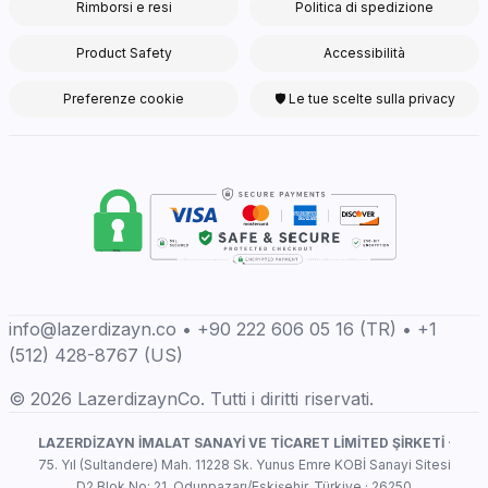
Rimborsi e resi
Politica di spedizione
Product Safety
Accessibilità
Preferenze cookie
🛡 Le tue scelte sulla privacy
info@lazerdizayn.co • +90 222 606 05 16 (TR) • +1
(512) 428-8767 (US)
© 2026 LazerdizaynCo. Tutti i diritti riservati.
LAZERDİZAYN İMALAT SANAYİ VE TİCARET LİMİTED ŞİRKETİ
·
75. Yıl (Sultandere) Mah. 11228 Sk. Yunus Emre KOBİ Sanayi Sitesi
D2 Blok No: 21, Odunpazarı/Eskişehir, Türkiye · 26250