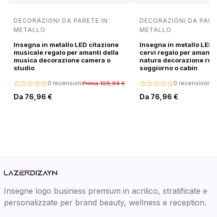
DECORAZIONI DA PARETE IN
DECORAZIONI DA PARE
METALLO
METALLO
Insegna in metallo LED citazione
Insegna in metallo LED 
musicale regalo per amanti della
cervi regalo per amanti 
musica decorazione camera o
natura decorazione rus
studio
soggiorno o cabin
0 recensioni
0 recensioni
Prima 109,94 €
Pr
Da 76,96 €
Da 76,96 €
Insegne logo business premium in acrilico, stratificate e
personalizzate per brand beauty, wellness e reception.