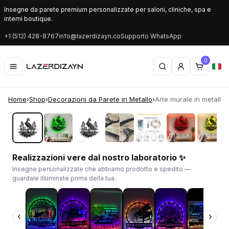
Insegne da parete premium personalizzate per saloni, cliniche, spa e
interni boutique.
+1 (512) 428-8767
info@lazerdizayn.co
Supporto WhatsApp
0
Home
›
Shop
›
Decorazioni da Parete in Metallo
›
Arte murale in metallo 
‹
›
Realizzazioni vere dal nostro laboratorio ✨
Insegne personalizzate che abbiamo prodotto e spedito —
guardale illuminate prima della tua.
‹
›