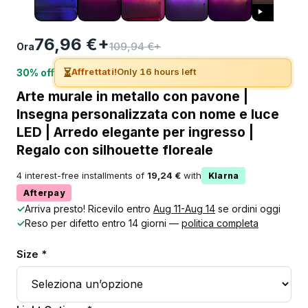
76,96 €+
109,94 €+
Ora
⏳
Affrettati!
Only 16 hours left
30% off
Arte murale in metallo con pavone |
Insegna personalizzata con nome e luce
LED | Arredo elegante per ingresso |
Regalo con silhouette floreale
4 interest-free installments of
19,24 €
with
Klarna
Afterpay
✓
Arriva presto! Ricevilo entro
Aug 11-Aug 14
se ordini oggi
✓
Reso per difetto entro 14 giorni —
politica completa
Size *