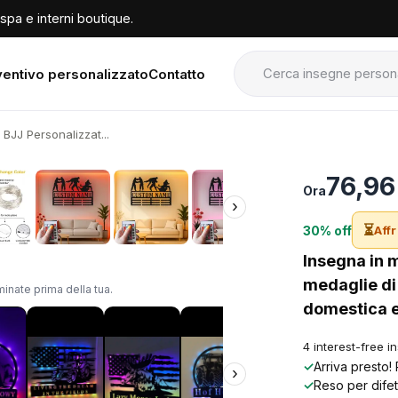
spa e interni boutique.
entivo personalizzato
Contatto
 BJJ Personalizzat...
›
76,96
Ora
›
⏳
30% off
Affr
Insegna in 
medaglie di 
inate prima della tua.
domestica e
4 interest-free i
✓
Arriva presto!
›
✓
Reso per difet