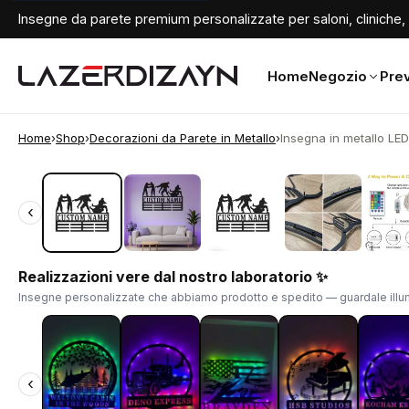
Insegne da parete premium personalizzate per saloni, cliniche, 
Home
Negozio
Prev
Home
›
Shop
›
Decorazioni da Parete in Metallo
›
Insegna in metallo LED
‹
‹
Realizzazioni vere dal nostro laboratorio ✨
Insegne personalizzate che abbiamo prodotto e spedito — guardale illum
‹