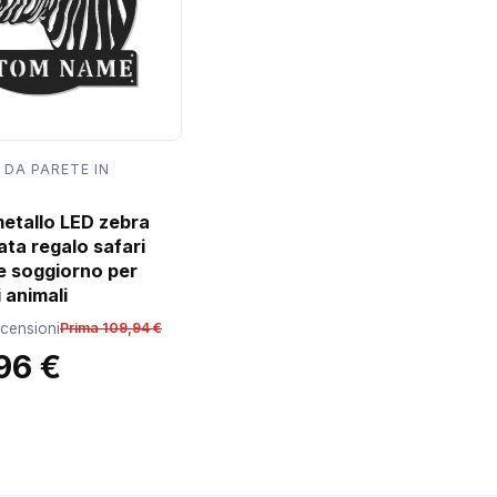
 DA PARETE IN
metallo LED zebra
ata regalo safari
e soggiorno per
 animali
ecensioni
Prima 109,94 €
96 €