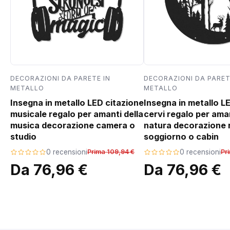
DECORAZIONI DA PARETE IN
DECORAZIONI DA PARET
METALLO
METALLO
Insegna in metallo LED citazione
Insegna in metallo L
musicale regalo per amanti della
cervi regalo per aman
musica decorazione camera o
natura decorazione 
studio
soggiorno o cabin
0 recensioni
Prima 109,94 €
0 recensioni
Pr
Da 76,96 €
Da 76,96 €