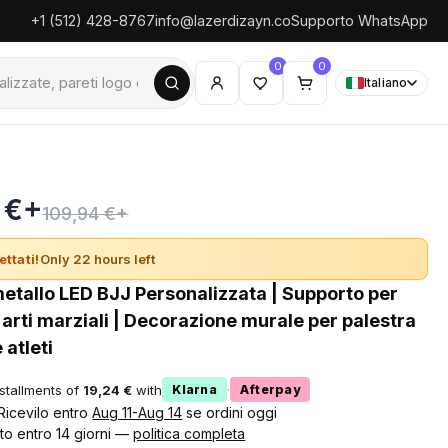
+1 (512) 428-8767
info@lazerdizayn.co
Supporto WhatsApp
0
0
Italiano
 €+
109,94 €+
ettati!
Only 22 hours left
metallo LED BJJ Personalizzata | Supporto per
arti marziali | Decorazione murale per palestra
 atleti
nstallments of
19,24 €
with
·
Klarna
Afterpay
 Ricevilo entro
Aug 11-Aug 14
se ordini oggi
to entro 14 giorni —
politica completa