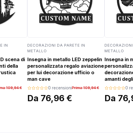
E IN
DECORAZIONI DA PARETE IN
DECORAZIONI
METALLO
METALLO
ED scena di
Insegna in metallo LED zeppelin
Insegna in 
ti della
personalizzata regalo aviazione
personalizz
rustica
per lui decorazione ufficio o
decorazion
man cave
amanti degli
ima 109,94 €
0 recensioni
Prima 109,94 €
0 r
Da 76,96 €
Da 76,