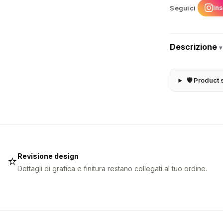
In
Seguici
Descrizione
▾
🛡 Product 
Revisione design
⭐
Dettagli di grafica e finitura restano collegati al tuo ordine.