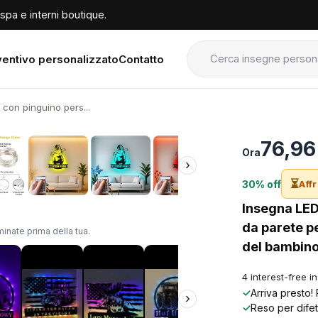
spa e interni boutique.
entivo personalizzato
Contatto
 con pinguino pers...
›
76,96
Ora
›
⏳
30% off
Affr
Insegna LED
da parete p
inate prima della tua.
del bambino
4 interest-free i
✓
Arriva presto!
›
✓
Reso per difet