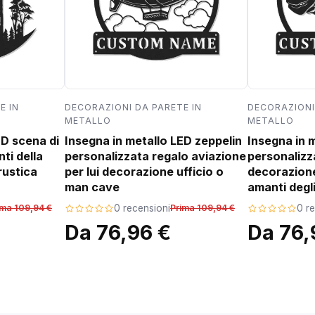
E IN
DECORAZIONI DA PARETE IN
DECORAZIONI
METALLO
METALLO
ED scena di
Insegna in metallo LED zeppelin
Insegna in 
ti della
personalizzata regalo aviazione
personalizz
rustica
per lui decorazione ufficio o
decorazion
man cave
amanti degli
ima 109,94 €
0 recensioni
Prima 109,94 €
0 r
Da 76,96 €
Da 76,