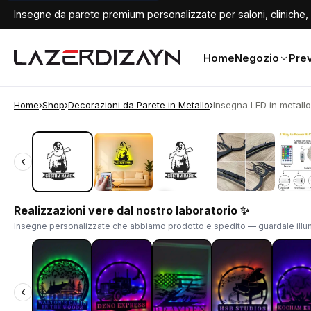
Insegne da parete premium personalizzate per saloni, cliniche, 
Home
Negozio
Prev
Home
›
Shop
›
Decorazioni da Parete in Metallo
›
Insegna LED in metallo
‹
‹
Realizzazioni vere dal nostro laboratorio ✨
Insegne personalizzate che abbiamo prodotto e spedito — guardale illum
‹