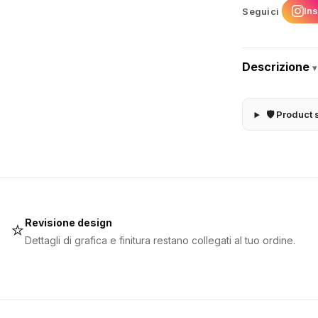
In
Seguici
Descrizione
▾
🛡 Product 
Revisione design
⭐
Dettagli di grafica e finitura restano collegati al tuo ordine.