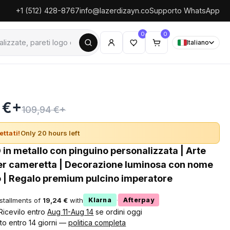
+1 (512) 428-8767
info@lazerdizayn.co
Supporto WhatsApp
0
0
Italiano
 €+
109,94 €+
ettati!
Only 20 hours left
 in metallo con pinguino personalizzata | Arte
er cameretta | Decorazione luminosa con nome
 | Regalo premium pulcino imperatore
nstallments of
19,24 €
with
·
Klarna
Afterpay
 Ricevilo entro
Aug 11-Aug 14
se ordini oggi
to entro 14 giorni —
politica completa