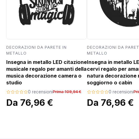
DECORAZIONI DA PARETE IN
DECORAZIONI DA PARET
METALLO
METALLO
Insegna in metallo LED citazione
Insegna in metallo L
musicale regalo per amanti della
cervi regalo per aman
musica decorazione camera o
natura decorazione 
studio
soggiorno o cabin
0 recensioni
Prima 109,94 €
0 recensioni
Pr
Da 76,96 €
Da 76,96 €