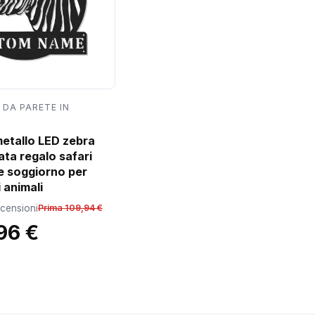
 DA PARETE IN
metallo LED zebra
ata regalo safari
e soggiorno per
 animali
ecensioni
Prima 109,94 €
96 €