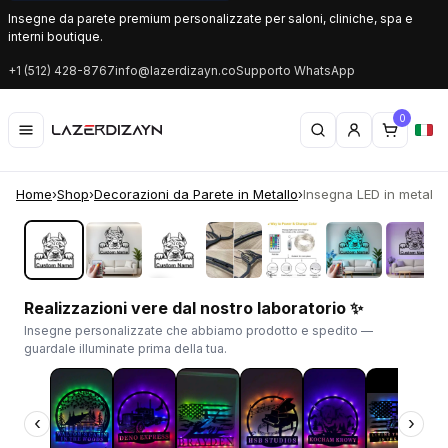
Insegne da parete premium personalizzate per saloni, cliniche, spa e
interni boutique.
+1 (512) 428-8767
info@lazerdizayn.co
Supporto WhatsApp
0
Home
›
Shop
›
Decorazioni da Parete in Metallo
›
Insegna LED in metallo c
‹
›
Realizzazioni vere dal nostro laboratorio ✨
Insegne personalizzate che abbiamo prodotto e spedito —
guardale illuminate prima della tua.
‹
›