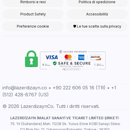
Rimborsi e resi
Politica di spedizione
Product Safety
Accessibilità
Preferenze cookie
🛡 Le tue scelte sulla privacy
info@lazerdizayn.co • +90 222 606 05 16 (TR) • +1
(512) 428-8767 (US)
© 2026 LazerdizaynCo. Tutti i diritti riservati.
LAZERDİZAYN İMALAT SANAYİ VE TİCARET LİMİTED ŞİRKETİ
·
75. Yıl (Sultandere) Mah. 11228 Sk. Yunus Emre KOBİ Sanayi Sitesi
D2 Blok No: 21, Odunpazarı/Eskişehir, Türkiye · 26250