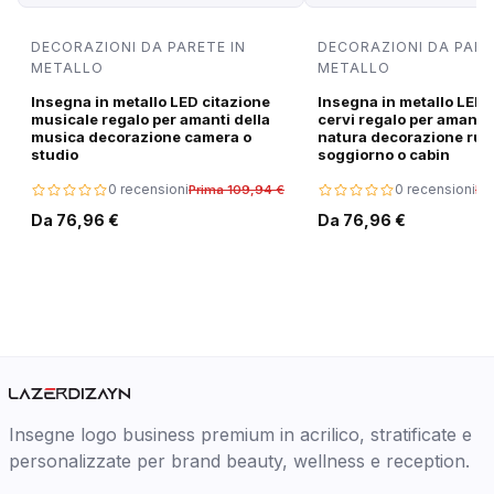
DECORAZIONI DA PARETE IN
DECORAZIONI DA PARE
METALLO
METALLO
Insegna in metallo LED citazione
Insegna in metallo LED 
musicale regalo per amanti della
cervi regalo per amanti 
musica decorazione camera o
natura decorazione rus
studio
soggiorno o cabin
0 recensioni
0 recensioni
Prima 109,94 €
Pr
Da 76,96 €
Da 76,96 €
Insegne logo business premium in acrilico, stratificate e
personalizzate per brand beauty, wellness e reception.