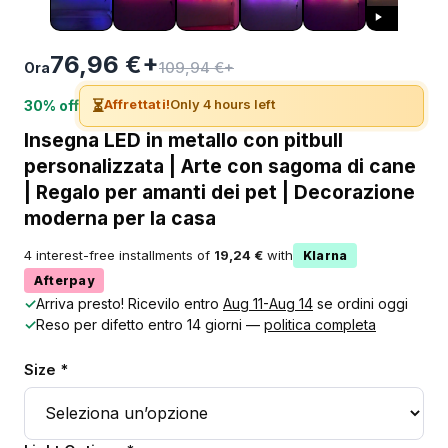
76,96 €+
109,94 €+
Ora
⏳
Affrettati!
Only 4 hours left
30% off
Insegna LED in metallo con pitbull
personalizzata | Arte con sagoma di cane
| Regalo per amanti dei pet | Decorazione
moderna per la casa
4 interest-free installments of
19,24 €
with
Klarna
Afterpay
✓
Arriva presto! Ricevilo entro
Aug 11-Aug 14
se ordini oggi
✓
Reso per difetto entro 14 giorni —
politica completa
Size *