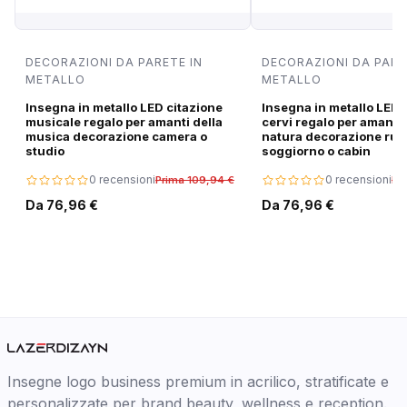
DECORAZIONI DA PARETE IN
DECORAZIONI DA PARE
METALLO
METALLO
Insegna in metallo LED citazione
Insegna in metallo LED 
musicale regalo per amanti della
cervi regalo per amanti 
musica decorazione camera o
natura decorazione rus
studio
soggiorno o cabin
0 recensioni
0 recensioni
Prima 109,94 €
Pr
Da 76,96 €
Da 76,96 €
Insegne logo business premium in acrilico, stratificate e
personalizzate per brand beauty, wellness e reception.