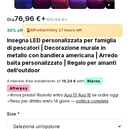
76,96 €+
109,94 €+
Ora
⏳
Affrettati!
Only 17 hours left
30% off
Insegna LED personalizzata per famiglia
di pescatori | Decorazione murale in
metallo con bandiera americana | Arredo
baita personalizzato | Regalo per amanti
dell’outdoor
4 interest-free installments of
19,24 €
with
Klarna
Afterpay
✓
Arriva presto! Ricevilo entro
Aug 13-Aug 16
se ordini oggi
✓
Reso per difetto entro 14 giorni —
politica completa
Size *