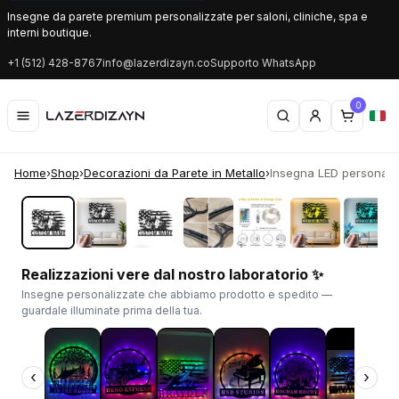
Insegne da parete premium personalizzate per saloni, cliniche, spa e
interni boutique.
+1 (512) 428-8767
info@lazerdizayn.co
Supporto WhatsApp
0
Home
›
Shop
›
Decorazioni da Parete in Metallo
›
Insegna LED personalizz
‹
›
Realizzazioni vere dal nostro laboratorio ✨
Insegne personalizzate che abbiamo prodotto e spedito —
guardale illuminate prima della tua.
‹
›