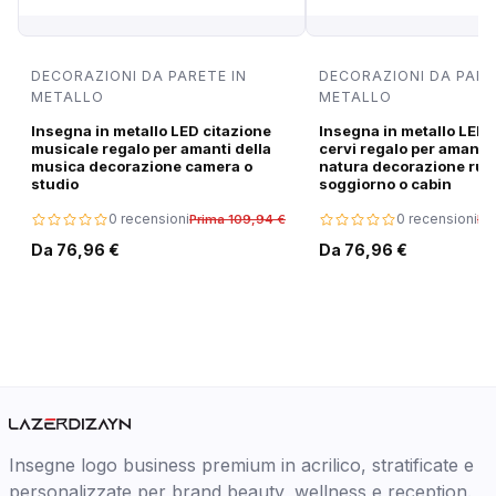
DECORAZIONI DA PARETE IN
DECORAZIONI DA PARE
METALLO
METALLO
Insegna in metallo LED citazione
Insegna in metallo LED 
musicale regalo per amanti della
cervi regalo per amanti 
musica decorazione camera o
natura decorazione rus
studio
soggiorno o cabin
0 recensioni
0 recensioni
Prima 109,94 €
Pr
Da 76,96 €
Da 76,96 €
Insegne logo business premium in acrilico, stratificate e
personalizzate per brand beauty, wellness e reception.