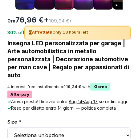
76,96 €+
109,94 €+
Ora
⏳
Affrettati!
Only 13 hours left
30% off
Insegna LED personalizzata per garage |
Arte automobilistica in metallo
personalizzata | Decorazione automotive
per man cave | Regalo per appassionati di
auto
4 interest-free installments of
19,24 €
with
Klarna
Afterpay
✓
Arriva presto! Ricevilo entro
Aug 14-Aug 17
se ordini oggi
✓
Reso per difetto entro 14 giorni —
politica completa
Size *