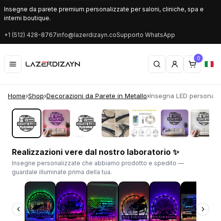
Insegne da parete premium personalizzate per saloni, cliniche, spa e
interni boutique.
+1 (512) 428-8767
info@lazerdizayn.co
Supporto WhatsApp
0
Home
›
Shop
›
Decorazioni da Parete in Metallo
›
Insegna LED personaliz
‹
›
Realizzazioni vere dal nostro laboratorio ✨
Insegne personalizzate che abbiamo prodotto e spedito —
guardale illuminate prima della tua.
‹
›