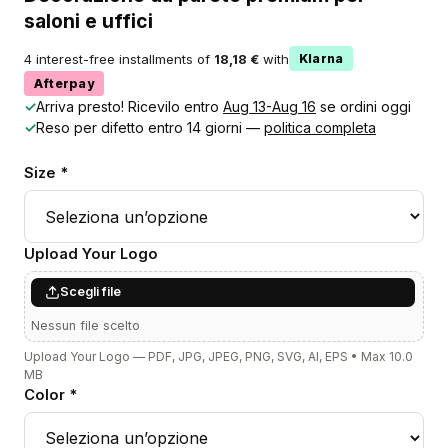
saloni e uffici
4 interest-free installments of
18,18 €
with
Klarna
Afterpay
✓
Arriva presto! Ricevilo entro
Aug 13-Aug 16
se ordini oggi
✓
Reso per difetto entro 14 giorni —
politica completa
Size *
Upload Your Logo
Scegli file
Nessun file scelto
Upload Your Logo — PDF, JPG, JPEG, PNG, SVG, AI, EPS • Max 10.0
MB
Color *