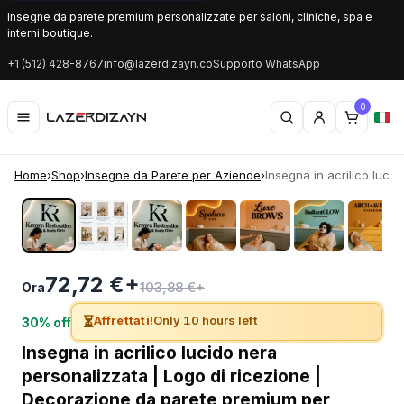
Insegne da parete premium personalizzate per saloni, cliniche, spa e
interni boutique.
+1 (512) 428-8767
info@lazerdizayn.co
Supporto WhatsApp
0
Home
›
Shop
›
Insegne da Parete per Aziende
›
Insegna in acrilico lucid
‹
›
72,72 €+
103,88 €+
Ora
⏳
Affrettati!
Only 10 hours left
30% off
Insegna in acrilico lucido nera
personalizzata | Logo di ricezione |
Decorazione da parete premium per