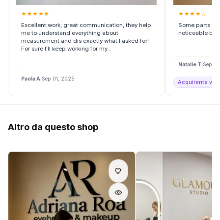
★
★
★
★
★
★
★
★
★
☆
Excellent work, great communication, they help
Some parts had 
me to understand everything about
noticeable but s
measurement and dis exactly what I asked for!
For sure I'll keep working for my...
Natalie T
|
Sep 10
Paola A
|
Sep 01, 2025
Acquirente verif
Altro da questo shop