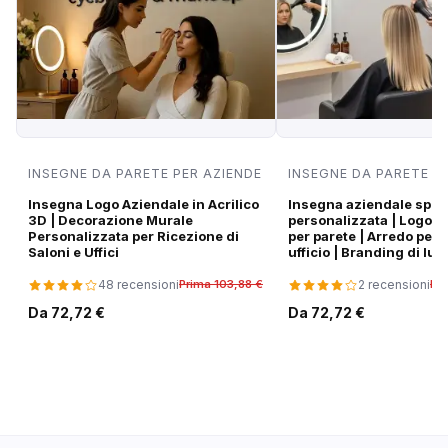
INSEGNE DA PARETE PER AZIENDE
INSEGNE DA PARETE P
Insegna Logo Aziendale in Acrilico
Insegna aziendale spec
3D | Decorazione Murale
personalizzata | Logo 3D
Personalizzata per Ricezione di
per parete | Arredo per 
Saloni e Uffici
ufficio | Branding di lus
48 recensioni
2 recensioni
Prima 103,88 €
Pri
Da 72,72 €
Da 72,72 €