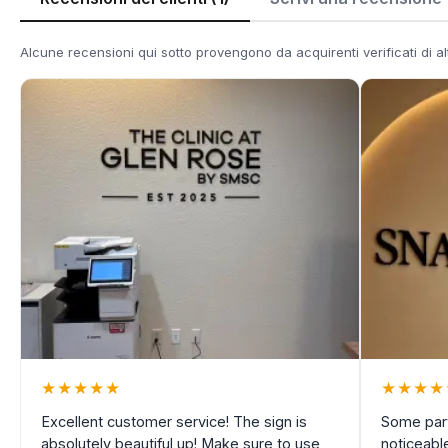
Alcune recensioni qui sotto provengono da acquirenti verificati di altr
★
★
★
★
★
★
★
★
★
Excellent customer service! The sign is
Some part
absolutely beautiful up! Make sure to use
noticeable