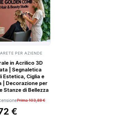
PARETE PER AZIENDE
ale in Acrilico 3D
ata | Segnaletica
i Estetica, Ciglia e
a | Decorazione per
e Stanze di Bellezza
ecensione
Prima 103,88 €
72 €