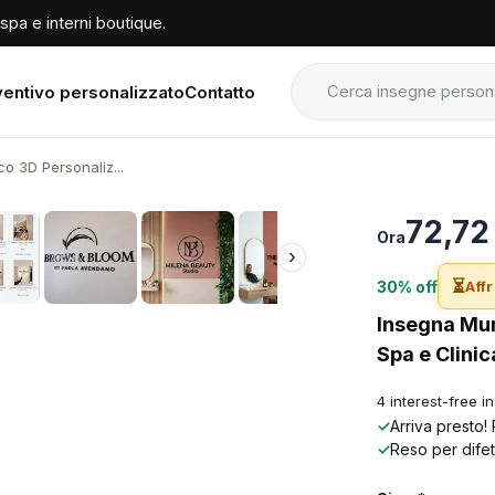
spa e interni boutique.
entivo personalizzato
Contatto
co 3D Personaliz...
›
72,72
Ora
›
⏳
30% off
Affr
Insegna Mur
Spa e Clinic
4 interest-free i
✓
Arriva presto!
✓
Reso per difet