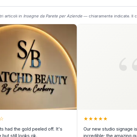
i articoli in
Insegne da Parete per Aziende
— chiaramente indicate. Il co
☆
★
★
★
★
★
s had the gold peeled off. It's
Our new studio signage is
 but still looks ok.
incredible; the amazing qu