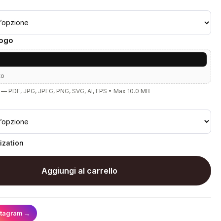
Logo
to
— PDF, JPG, JPEG, PNG, SVG, AI, EPS • Max 10.0 MB
ization
Aggiungi al carrello
stagram
→