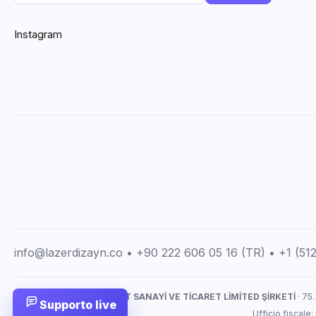
Instagram
info@lazerdizayn.co • +90 222 606 05 16 (TR) • +1 (5
LAZERDİZAYN İMALAT SANAYİ VE TİCARET LİMİTED ŞİRKETİ
· 75.
Supporto live
Ufficio fiscale