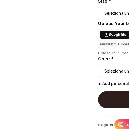
Size *
Upload Your 
Scegli file
Nessun file scel
Upload Your Logo 
Color *
+ Add personal
In
Seguici