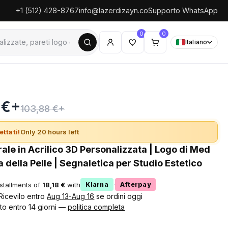
+1 (512) 428-8767
info@lazerdizayn.co
Supporto WhatsApp
0
0
Italiano
 €+
103,88 €+
ettati!
Only 20 hours left
ale in Acrilico 3D Personalizzata | Logo di Med
a della Pelle | Segnaletica per Studio Estetico
nstallments of
18,18 €
with
·
Klarna
Afterpay
 Ricevilo entro
Aug 13-Aug 16
se ordini oggi
to entro 14 giorni —
politica completa