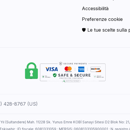
Accessibilità
Preferenze cookie
🛡 Le tue scelte sulla 
12) 428-8767 (US)
 Yıl (Sultandere) Mah. 11228 Sk. Yunus Emre KOBİ Sanayi Sitesi D2 Blok No: 21
: Eskişehir · ID fiscale: 6081331059 · MERSIS: 0608133105900001 · N. registr