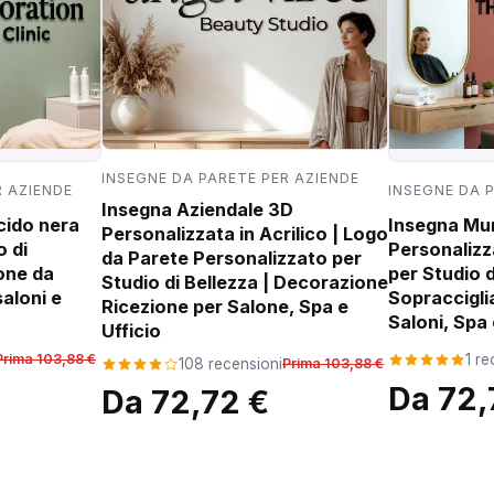
INSEGNE DA PARETE PER AZIENDE
R AZIENDE
INSEGNE DA 
Insegna Aziendale 3D
ucido nera
Insegna Mur
Personalizzata in Acrilico | Logo
o di
Personalizz
da Parete Personalizzato per
one da
per Studio d
Studio di Bellezza | Decorazione
aloni e
Sopraccigli
Ricezione per Salone, Spa e
Saloni, Spa 
Ufficio
Prima 103,88 €
1 r
108 recensioni
Prima 103,88 €
Da 72,
Da 72,72 €