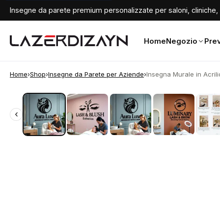
Insegne da parete premium personalizzate per saloni, cliniche, 
Home
Negozio
Prev
Home
›
Shop
›
Insegne da Parete per Aziende
›
Insegna Murale in Acrili
‹
‹