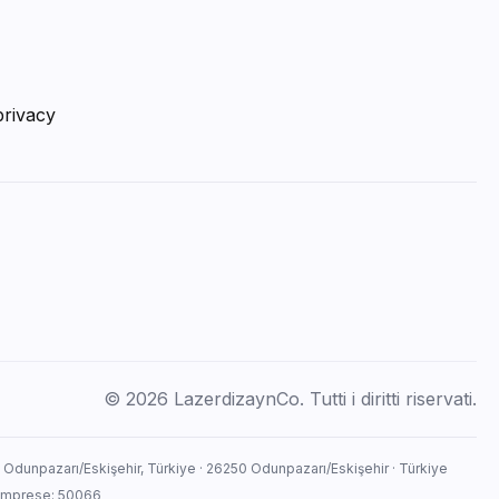
privacy
© 2026 LazerdizaynCo. Tutti i diritti riservati.
, Odunpazarı/Eskişehir, Türkiye · 26250 Odunpazarı/Eskişehir · Türkiye
o imprese: 50066