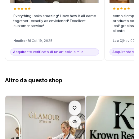
★
★
★
★
★
★
★
★
★
★
Everything looks amazing! I love how it all came
como siempre 
together.. exactly as envisioned! Excellent
producto con el
customer service!
leal! gracias po
cliente.
Heather M
|
Oct 19, 2025
Luu G
|
Nov 02, 
Acquirente verificato di un articolo simile
Acquirente verif
Altro da questo shop