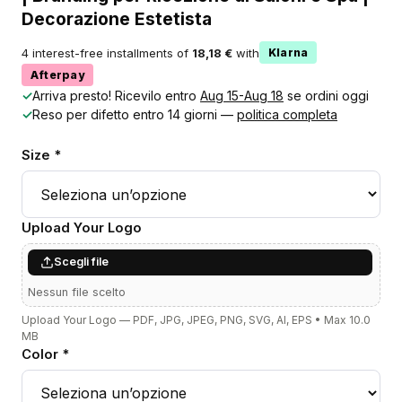
Decorazione Estetista
4 interest-free installments of
18,18 €
with
Klarna
Afterpay
✓
Arriva presto! Ricevilo entro
Aug 15-Aug 18
se ordini oggi
✓
Reso per difetto entro 14 giorni —
politica completa
Size *
Upload Your Logo
Scegli file
Nessun file scelto
Upload Your Logo — PDF, JPG, JPEG, PNG, SVG, AI, EPS • Max 10.0
MB
Color *