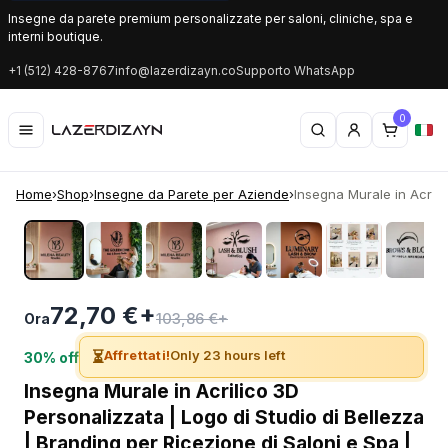
Insegne da parete premium personalizzate per saloni, cliniche, spa e
interni boutique.
+1 (512) 428-8767
info@lazerdizayn.co
Supporto WhatsApp
0
Home
›
Shop
›
Insegne da Parete per Aziende
›
Insegna Murale in Acrilic
‹
›
72,70 €+
103,86 €+
Ora
⏳
Affrettati!
Only 23 hours left
30% off
Insegna Murale in Acrilico 3D
Personalizzata | Logo di Studio di Bellezza
| Branding per Ricezione di Saloni e Spa |