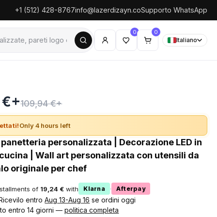
+1 (512) 428-8767
info@lazerdizayn.co
Supporto WhatsApp
0
0
Italiano
 €+
109,94 €+
ettati!
Only 4 hours left
 panetteria personalizzata | Decorazione LED in
cucina | Wall art personalizzata con utensili da
lo originale per chef
nstallments of
19,24 €
with
·
Klarna
Afterpay
 Ricevilo entro
Aug 13-Aug 16
se ordini oggi
to entro 14 giorni —
politica completa