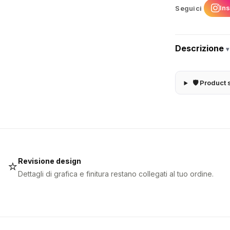
In
Seguici
Descrizione
▾
🛡 Product 
Revisione design
⭐
Dettagli di grafica e finitura restano collegati al tuo ordine.