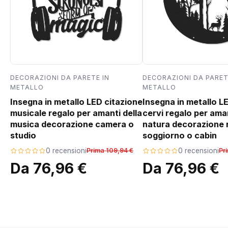
DECORAZIONI DA PARETE IN
DECORAZIONI DA PARET
METALLO
METALLO
Insegna in metallo LED citazione
Insegna in metallo L
musicale regalo per amanti della
cervi regalo per aman
musica decorazione camera o
natura decorazione 
studio
soggiorno o cabin
0 recensioni
Prima 109,94 €
0 recensioni
Pr
Da 76,96 €
Da 76,96 €