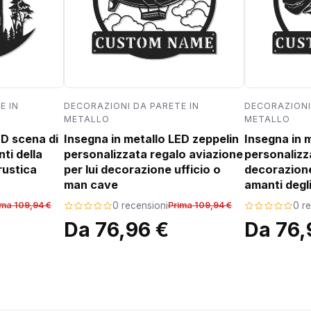
E IN
DECORAZIONI DA PARETE IN
DECORAZIONI
METALLO
METALLO
ED scena di
Insegna in metallo LED zeppelin
Insegna in 
ti della
personalizzata regalo aviazione
personalizz
rustica
per lui decorazione ufficio o
decorazion
man cave
amanti degli
ima 109,94 €
0 recensioni
Prima 109,94 €
0 r
Da 76,96 €
Da 76,