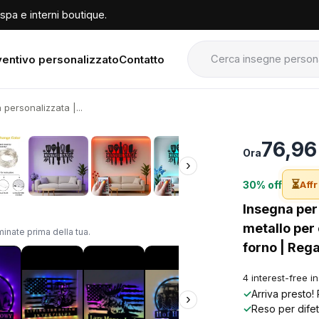
spa e interni boutique.
entivo personalizzato
Contatto
personalizzata |...
›
76,96
Ora
›
⏳
30% off
Affr
Insegna per
metallo per 
inate prima della tua.
forno | Rega
4 interest-free i
✓
Arriva presto!
›
✓
Reso per difet