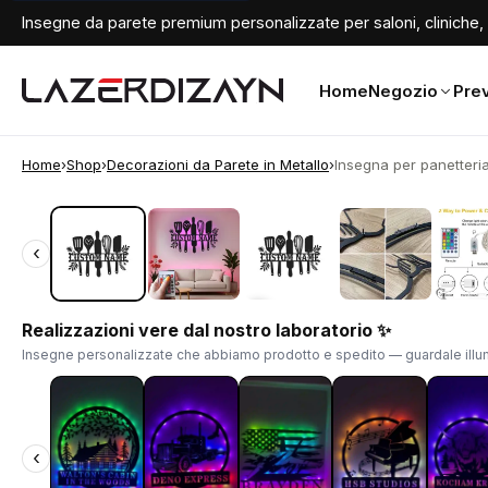
Insegne da parete premium personalizzate per saloni, cliniche, 
Home
Negozio
Prev
Home
›
Shop
›
Decorazioni da Parete in Metallo
›
Insegna per panetteria 
‹
‹
Realizzazioni vere dal nostro laboratorio ✨
Insegne personalizzate che abbiamo prodotto e spedito — guardale illum
‹