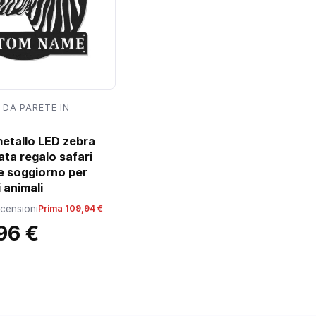
 DA PARETE IN
metallo LED zebra
ata regalo safari
e soggiorno per
 animali
ecensioni
Prima 109,94 €
96 €