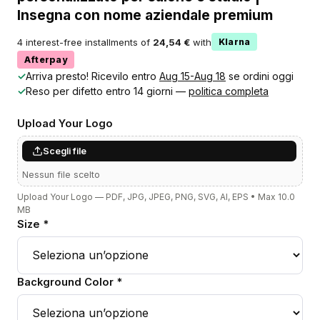
Insegna con nome aziendale premium
4 interest-free installments of
24,54 €
with
Klarna
Afterpay
✓
Arriva presto! Ricevilo entro
Aug 15-Aug 18
se ordini oggi
✓
Reso per difetto entro 14 giorni —
politica completa
Upload Your Logo
Scegli file
Nessun file scelto
Upload Your Logo — PDF, JPG, JPEG, PNG, SVG, AI, EPS • Max 10.0
MB
Size *
Background Color *