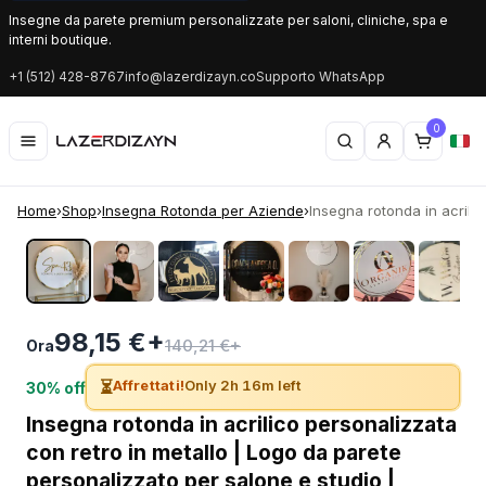
Insegne da parete premium personalizzate per saloni, cliniche, spa e
interni boutique.
+1 (512) 428-8767
info@lazerdizayn.co
Supporto WhatsApp
0
Home
›
Shop
›
Insegna Rotonda per Aziende
›
Insegna rotonda in acrilic
‹
›
98,15 €+
140,21 €+
Ora
⏳
Affrettati!
Only 2h 16m left
30% off
Insegna rotonda in acrilico personalizzata
con retro in metallo | Logo da parete
personalizzato per salone e studio |