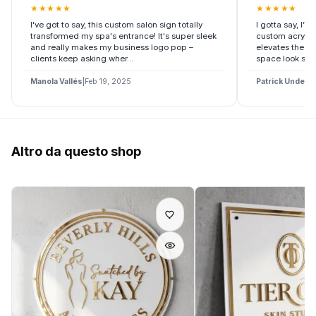
★
★
★
★
★
★
★
★
★
★
I've got to say, this custom salon sign totally
I gotta say, I’m
transformed my spa's entrance! It's super sleek
custom acrylic s
and really makes my business logo pop –
elevates the e
clients keep asking wher...
space look so 
Manola Vallés
|
Feb 19, 2025
Patrick Under
Altro da questo shop