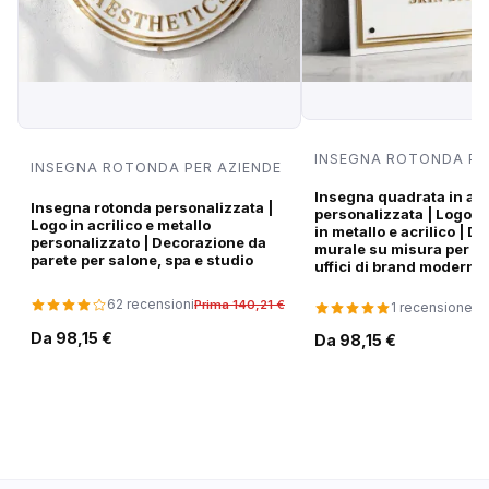
INSEGNA ROTONDA PE
INSEGNA ROTONDA PER AZIENDE
Insegna quadrata in acr
Insegna rotonda personalizzata |
personalizzata | Logo a
Logo in acrilico e metallo
in metallo e acrilico | 
personalizzato | Decorazione da
murale su misura per sa
parete per salone, spa e studio
uffici di brand moderni
62 recensioni
Prima 140,21 €
1 recensione
Pr
Da 98,15 €
Da 98,15 €