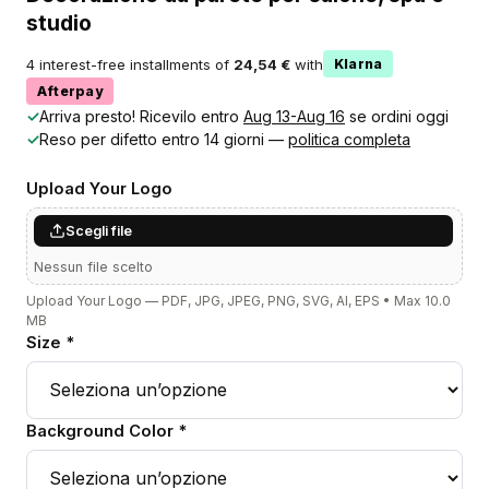
studio
4 interest-free installments of
24,54 €
with
Klarna
Afterpay
✓
Arriva presto! Ricevilo entro
Aug 13-Aug 16
se ordini oggi
✓
Reso per difetto entro 14 giorni —
politica completa
Upload Your Logo
Scegli file
Nessun file scelto
Upload Your Logo — PDF, JPG, JPEG, PNG, SVG, AI, EPS • Max 10.0
MB
Size *
Background Color *