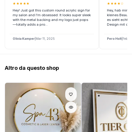
★
★
★
★
★
★
★
★
★
☆
Hey! Just got this custom round acrylic sign for
Hey, hab mir di
my salon and I'm obsessed. It looks super sleek
kleines Beauty
with the metal backing and my logo just pops
es sieht echt 
—totally adds a pro...
Design mit dem 
Olivia Kamper
|
Mar 11, 2025
Pero Holt
|
Feb 2
Altro da questo shop