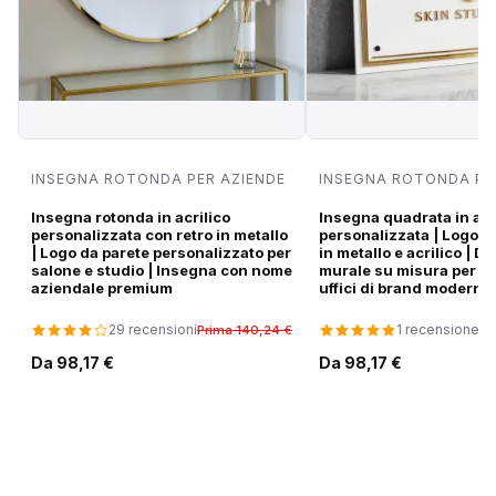
INSEGNA ROTONDA PER AZIENDE
INSEGNA ROTONDA PE
Insegna rotonda in acrilico
Insegna quadrata in acr
personalizzata con retro in metallo
personalizzata | Logo a
| Logo da parete personalizzato per
in metallo e acrilico | 
salone e studio | Insegna con nome
murale su misura per sa
aziendale premium
uffici di brand moderni
29 recensioni
1 recensione
Prima 140,24 €
Pr
Da 98,17 €
Da 98,17 €