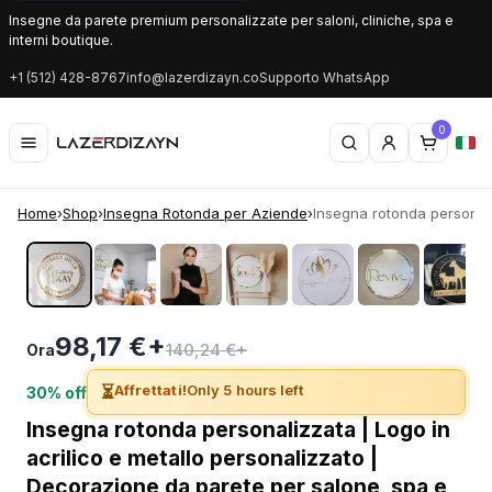
Insegne da parete premium personalizzate per saloni, cliniche, spa e
interni boutique.
+1 (512) 428-8767
info@lazerdizayn.co
Supporto WhatsApp
0
Home
›
Shop
›
Insegna Rotonda per Aziende
›
Insegna rotonda personaliz
‹
›
98,17 €+
140,24 €+
Ora
⏳
Affrettati!
Only 5 hours left
30% off
Insegna rotonda personalizzata | Logo in
acrilico e metallo personalizzato |
Decorazione da parete per salone, spa e