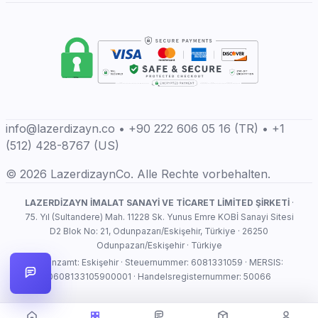
info@lazerdizayn.co • +90 222 606 05 16 (TR) • +1
(512) 428-8767 (US)
© 2026 LazerdizaynCo. Alle Rechte vorbehalten.
LAZERDİZAYN İMALAT SANAYİ VE TİCARET LİMİTED ŞİRKETİ
·
75. Yıl (Sultandere) Mah. 11228 Sk. Yunus Emre KOBİ Sanayi Sitesi
D2 Blok No: 21, Odunpazarı/Eskişehir, Türkiye · 26250
Odunpazarı/Eskişehir · Türkiye
Finanzamt: Eskişehir · Steuernummer: 6081331059 · MERSIS:
0608133105900001 · Handelsregisternummer: 50066