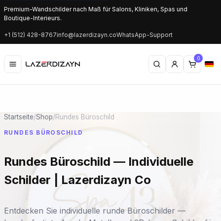
Premium-Wandschilder nach Maß für Salons, Kliniken, Spas und
Boutique-Interieurs.
+1 (512) 428-8767
info@lazerdizayn.co
WhatsApp-Support
0
Startseite
/
Shop
/
Rundes Büroschild
RUNDES BÜROSCHILD
Rundes Büroschild — Individuelle
Schilder | Lazerdizayn Co
Entdecken Sie individuelle runde Büroschilder —