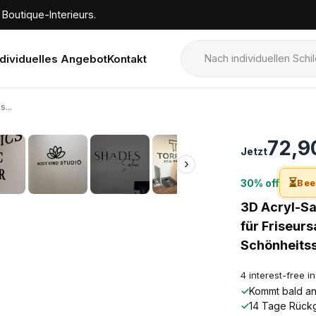
Boutique-Interieurs.
ndividuelles Angebot
Kontakt
...
›
72,9
Jetzt
›
⏳
30% off
Bee
3D Acryl-Sa
für Friseur
Schönheits
4 interest-free i
✓
Kommt bald an!
✓
14 Tage Rück