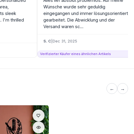
 personalized
Alles lief absolut problemlos. Auf meine
area,
Wünsche wurde sehr geduldig
its sleek
eingegangen und immer lösungsorientiert
 I'm thrilled
gearbeitet. Die Abwicklung und der
Versand waren sc...
S. C
|
Dec 31, 2025
Verifizierter Käufer eines ähnlichen Artikels
←
→