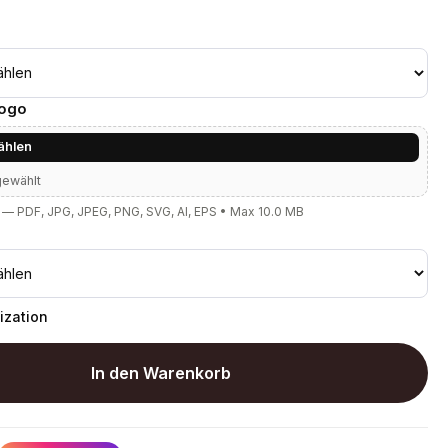
Logo
ählen
gewählt
— PDF, JPG, JPEG, PNG, SVG, AI, EPS • Max 10.0 MB
ization
In den Warenkorb