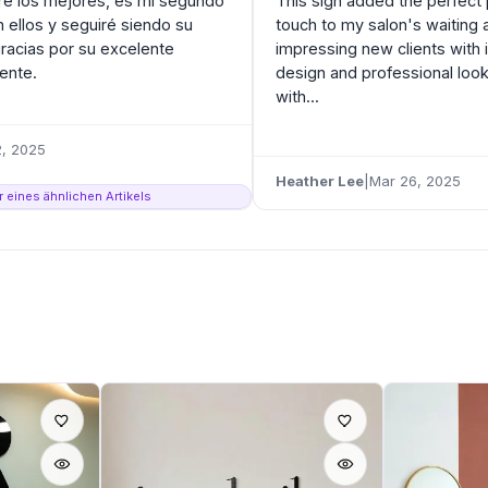
e los mejores, es mi segundo
This sign added the perfect
 ellos y seguiré siendo su
touch to my salon's waiting 
 gracias por su excelente
impressing new clients with 
iente.
design and professional look.
with...
, 2025
Heather Lee
|
Mar 26, 2025
er eines ähnlichen Artikels