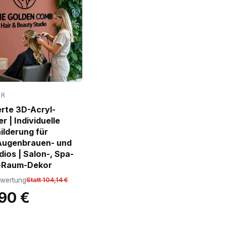
ER
erte 3D-Acryl-
 | Individuelle
lderung für
Augenbrauen- und
dios | Salon-, Spa-
-Raum-Dekor
ewertung
Statt 104,14 €
90 €