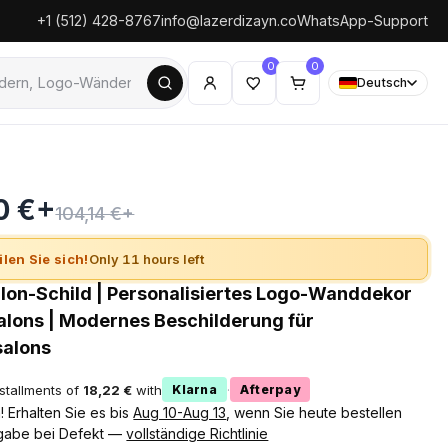
+1 (512) 428-8767
info@lazerdizayn.co
WhatsApp-Support
0
0
Deutsch
0 €+
104,14 €+
ilen Sie sich!
Only 11 hours left
lon-Schild | Personalisiertes Logo-Wanddekor
salons | Modernes Beschilderung für
salons
nstallments of
18,22 €
with
·
Klarna
Afterpay
 Erhalten Sie es bis
Aug 10-Aug 13
, wenn Sie heute bestellen
gabe bei Defekt —
vollständige Richtlinie