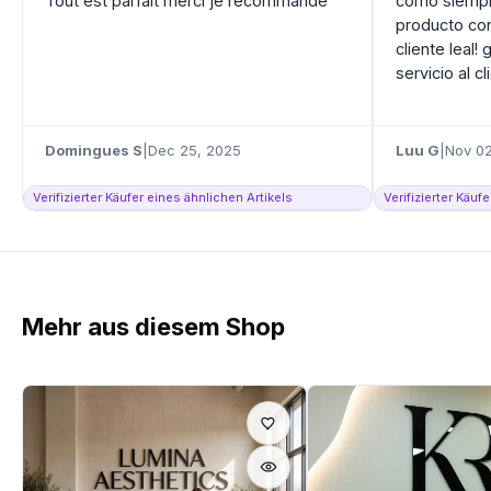
Tout est parfait merci je recommande
como siempr
producto con
cliente leal!
servicio al cl
Domingues S
|
Dec 25, 2025
Luu G
|
Nov 02
Verifizierter Käufer eines ähnlichen Artikels
Verifizierter Käuf
Mehr aus diesem Shop