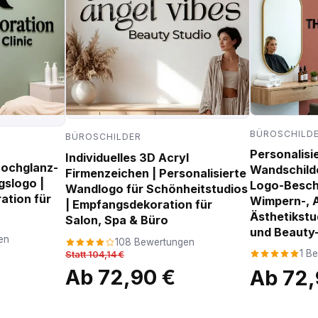
BÜROSCHILD
BÜROSCHILDER
Personalisi
Individuelles 3D Acryl
Hochglanz-
Wandschilder
Firmenzeichen | Personalisierte
gslogo |
Logo-Beschi
Wandlogo für Schönheitstudios
tion für
Wimpern-, 
| Empfangsdekoration für
Ästhetikstu
Salon, Spa & Büro
und Beauty
en
108 Bewertungen
1 B
Statt 104,14 €
Ab 72,90 €
Ab 72,