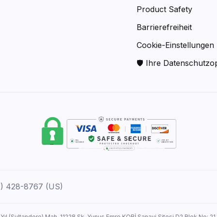
Product Safety
Barrierefreiheit
Cookie-Einstellungen
🛡 Ihre Datenschutzo
12) 428-8767 (US)
 Yıl (Sultandere) Mah. 11228 Sk. Yunus Emre KOBİ Sanayi Sitesi D2 Blok No: 21