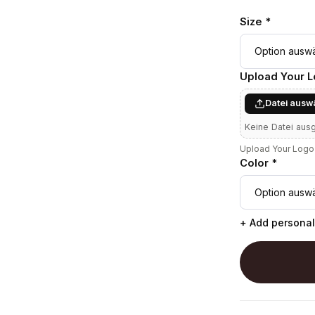
Size *
Upload Your 
Datei ausw
Keine Datei aus
Upload Your Logo 
Color *
+ Add personal