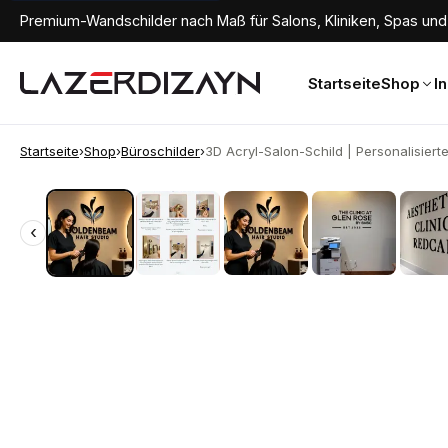
Premium-Wandschilder nach Maß für Salons, Kliniken, Spas und 
Startseite
Shop
I
Startseite
›
Shop
›
Büroschilder
›
3D Acryl-Salon-Schild | Personalisiertes
‹
‹