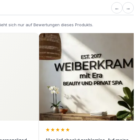
←
→
ieht sich nur auf Bewertungen dieses Produkts.
★
★
★
★
★