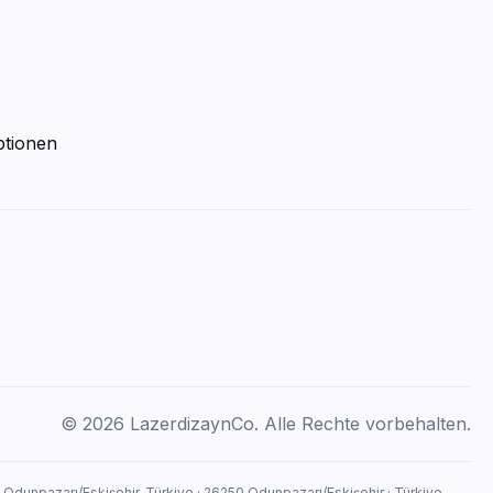
ptionen
© 2026 LazerdizaynCo. Alle Rechte vorbehalten.
, Odunpazarı/Eskişehir, Türkiye · 26250 Odunpazarı/Eskişehir · Türkiye