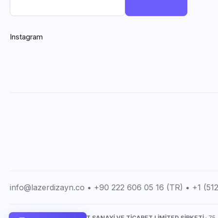
Instagram
info@lazerdizayn.co • +90 222 606 05 16 (TR) • +1 (5
LAZERDİZAYN İMALAT SANAYİ VE TİCARET LİMİTED ŞİRKETİ
· 75.