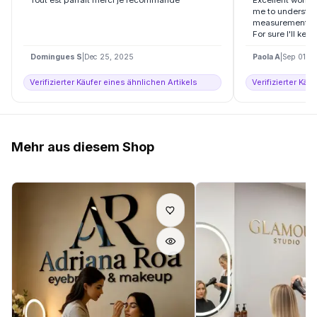
me to understan
measurement and
For sure I'll kee
Domingues S
|
Dec 25, 2025
Paola A
|
Sep 01, 
Verifizierter Käufer eines ähnlichen Artikels
Verifizierter Käu
Mehr aus diesem Shop