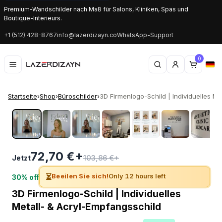
Premium-Wandschilder nach Maß für Salons, Kliniken, Spas und
Boutique-Interieurs.
+1 (512) 428-8767
info@lazerdizayn.co
WhatsApp-Support
0
Startseite
›
Shop
›
Büroschilder
›
3D Firmenlogo-Schild | Individuelles Met
‹
›
72,70 €+
103,86 €+
Jetzt
⏳
Beeilen Sie sich!
Only 12 hours left
30% off
3D Firmenlogo-Schild | Individuelles
Metall- & Acryl-Empfangsschild