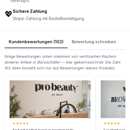
verknüpft.
Sichere Zahlung
💖
Stripe-Zahlung mit Bestellbestätigung.
Kundenbewertungen (102)
Bewertung schreiben
Einige Bewertungen unten stammen von verifizierten Käufern
anderer Artikel in
Büroschilder
— klar gekennzeichnet. Die Zahl
102 oben bezieht sich nur auf Bewertungen dieses Produkts.
★
★
★
★
★
★
★
★
★
★
Tout est parfait merci je recommande
Excellent work,