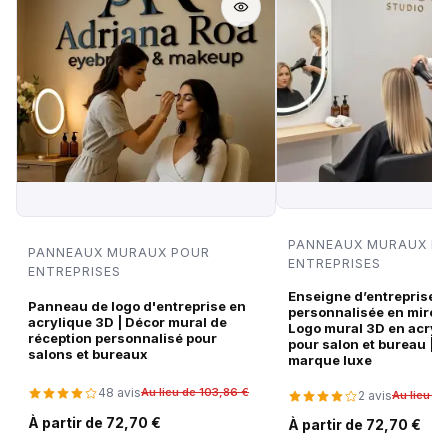
PANNEAUX MURAUX P
PANNEAUX MURAUX POUR
ENTREPRISES
ENTREPRISES
Enseigne d’entreprise
Panneau de logo d'entreprise en
personnalisée en miroir
acrylique 3D | Décor mural de
Logo mural 3D en acryli
réception personnalisé pour
pour salon et bureau | 
salons et bureaux
marque luxe
48 avis
Au lieu de 103,86 €
2 avis
Au lieu d
À partir de 72,70 €
À partir de 72,70 €