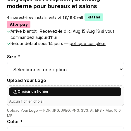
moderne pour bureaux et salons
4 interest-free installments of
18,18 €
with
Klarna
Afterpay
✓
Arrive bientôt ! Recevez-le d’ici
Aug 15-Aug 18
si vous
commandez aujourd’hui
✓
Retour défaut sous 14 jours —
politique complète
Size *
Upload Your Logo
Choisir un fichier
Aucun fichier choisi
Upload Your Logo — PDF, JPG, JPEG, PNG, SVG, AI, EPS • Max 10.0
MB
Color *