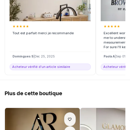
★
★
★
★
★
★
★
★
★
★
Tout est parfait merci je recommande
Excellent work,
me to understan
measurement and
For sure I'll kee
Domingues S
|
Dec 25, 2025
Paola A
|
Sep 01, 
Acheteur vérifié d’un article similaire
Acheteur vérifié 
Plus de cette boutique