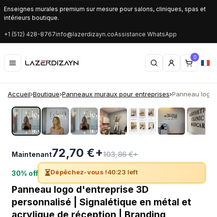
Enseignes murales premium sur mesure pour salons, cliniques, spas et
intérieurs boutique.
+1 (512) 428-8767
info@lazerdizayn.co
Assistance WhatsApp
0
Accueil
›
Boutique
›
Panneaux muraux pour entreprises
›
Panneau logo d
‹
›
72,70 €+
103,86 €+
Maintenant
⏳
Dépêchez-vous !
40:22 left
30% off
Panneau logo d'entreprise 3D
personnalisé | Signalétique en métal et
acrylique de réception | Branding