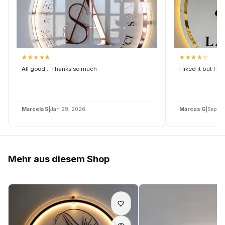
★
★
★
★
★
★
★
★
★
☆
All good... Thanks so much
I liked it but I w
Marcela S
|
Jan 29, 2026
Marcus G
|
Sep 02
Mehr aus diesem Shop