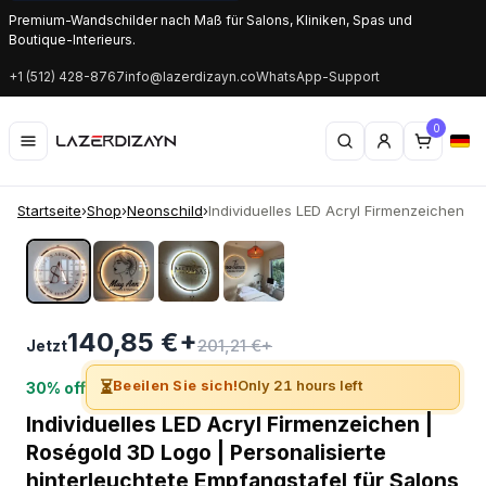
Premium-Wandschilder nach Maß für Salons, Kliniken, Spas und
Boutique-Interieurs.
+1 (512) 428-8767
info@lazerdizayn.co
WhatsApp-Support
0
Startseite
›
Shop
›
Neonschild
›
Individuelles LED Acryl Firmenzeichen |...
‹
›
140,85 €+
201,21 €+
Jetzt
⏳
Beeilen Sie sich!
Only 21 hours left
30% off
Individuelles LED Acryl Firmenzeichen |
Roségold 3D Logo | Personalisierte
hinterleuchtete Empfangstafel für Salons