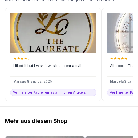
★
★
★
★
☆
★
★
★
★
★
I liked it but I wish it was in a clear acrylic
All good... Tha
Marcus G
|
Sep 02, 2025
Marcela S
|
Jan 2
Verifizierter Käufer eines ähnlichen Artikels
Verifizierter Käu
Mehr aus diesem Shop