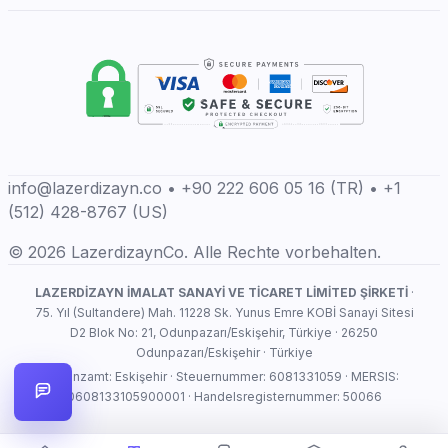
info@lazerdizayn.co • +90 222 606 05 16 (TR) • +1
(512) 428-8767 (US)
© 2026 LazerdizaynCo. Alle Rechte vorbehalten.
LAZERDİZAYN İMALAT SANAYİ VE TİCARET LİMİTED ŞİRKETİ
·
75. Yıl (Sultandere) Mah. 11228 Sk. Yunus Emre KOBİ Sanayi Sitesi
D2 Blok No: 21, Odunpazarı/Eskişehir, Türkiye · 26250
Odunpazarı/Eskişehir · Türkiye
Finanzamt: Eskişehir · Steuernummer: 6081331059 · MERSIS:
0608133105900001 · Handelsregisternummer: 50066