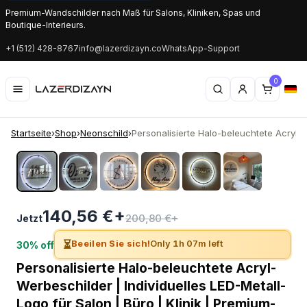
Premium-Wandschilder nach Maß für Salons, Kliniken, Spas und
Boutique-Interieurs.
+1 (512) 428-8767
info@lazerdizayn.co
WhatsApp-Support
0
Startseite
›
Shop
›
Neonschild
›
Personalisierte Halo-beleuchtete Acryl-W.
‹
›
140,56 €+
200,80 €+
Jetzt
⏳
Beeilen Sie sich!
Only 1h 07m left
30% off
Personalisierte Halo-beleuchtete Acryl-
Werbeschilder | Individuelles LED-Metall-
Logo für Salon | Büro | Klinik | Premium-