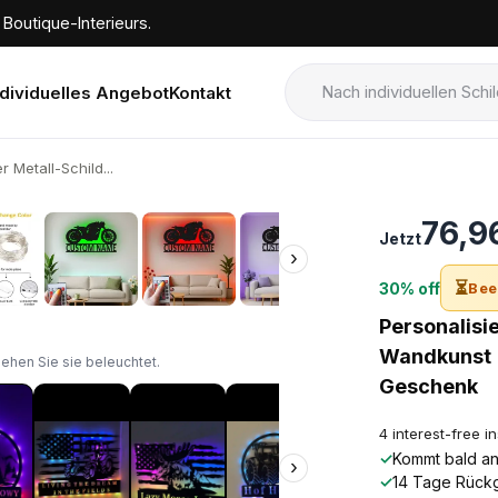
Boutique-Interieurs.
ndividuelles Angebot
Kontakt
 Metall-Schild...
›
76,9
Jetzt
›
⏳
30% off
Bee
Personalisi
Wandkunst |
sehen Sie sie beleuchtet.
Geschenk
4 interest-free i
✓
Kommt bald an!
›
✓
14 Tage Rück