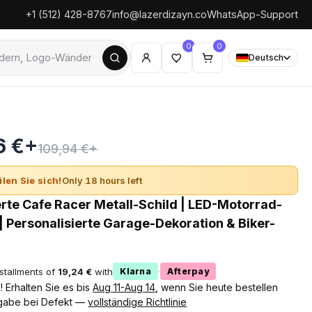
+1 (512) 428-8767
info@lazerdizayn.co
WhatsApp-Support
0
0
Deutsch
6 €+
109,94 €+
ilen Sie sich!
Only 18 hours left
erte Cafe Racer Metall-Schild | LED-Motorrad-
 Personalisierte Garage-Dekoration & Biker-
nstallments of
19,24 €
with
·
Klarna
Afterpay
 Erhalten Sie es bis
Aug 11-Aug 14
, wenn Sie heute bestellen
gabe bei Defekt —
vollständige Richtlinie