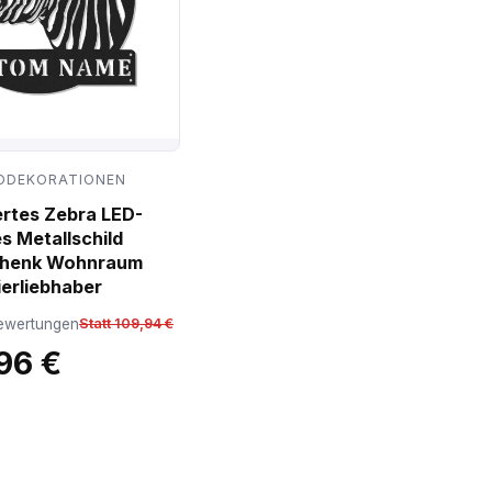
DDEKORATIONEN
ertes Zebra LED-
s Metallschild
chenk Wohnraum
ierliebhaber
ewertungen
Statt 109,94 €
96 €