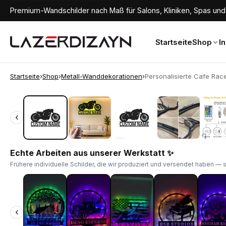
Premium-Wandschilder nach Maß für Salons, Kliniken, Spas und 
Startseite
Shop
I
Startseite
›
Shop
›
Metall-Wanddekorationen
›
Personalisierte Cafe Racer
‹
‹
Echte Arbeiten aus unserer Werkstatt ✨
Frühere individuelle Schilder, die wir produziert und versendet haben — 
‹