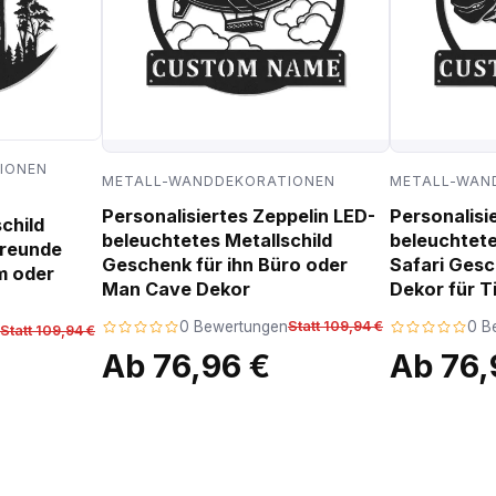
IONEN
METALL-WANDDEKORATIONEN
METALL-WAN
Personalisiertes Zeppelin LED-
Personalisi
child
beleuchtetes Metallschild
beleuchtete
freunde
Geschenk für ihn Büro oder
Safari Ges
m oder
Man Cave Dekor
Dekor für T
0 Bewertungen
Statt 109,94 €
0 B
Statt 109,94 €
Ab 76,96 €
Ab 76,