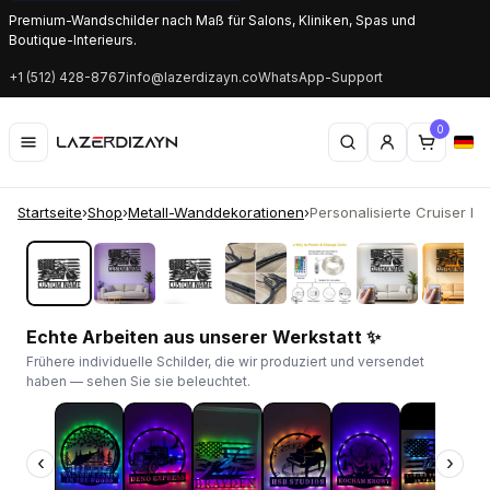
Premium-Wandschilder nach Maß für Salons, Kliniken, Spas und
Boutique-Interieurs.
+1 (512) 428-8767
info@lazerdizayn.co
WhatsApp-Support
0
Startseite
›
Shop
›
Metall-Wanddekorationen
›
Personalisierte Cruiser Mot
‹
›
Echte Arbeiten aus unserer Werkstatt ✨
Frühere individuelle Schilder, die wir produziert und versendet
haben — sehen Sie sie beleuchtet.
‹
›