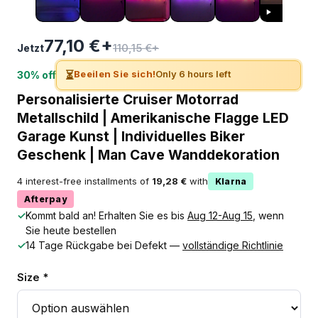
77,10 €+
110,15 €+
Jetzt
⏳
Beeilen Sie sich!
Only 6 hours left
30% off
Personalisierte Cruiser Motorrad
Metallschild | Amerikanische Flagge LED
Garage Kunst | Individuelles Biker
Geschenk | Man Cave Wanddekoration
4 interest-free installments of
19,28 €
with
Klarna
Afterpay
✓
Kommt bald an! Erhalten Sie es bis
Aug 12-Aug 15
, wenn
Sie heute bestellen
✓
14 Tage Rückgabe bei Defekt —
vollständige Richtlinie
Size *