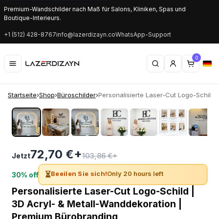
Premium-Wandschilder nach Maß für Salons, Kliniken, Spas und
Boutique-Interieurs.
+1 (512) 428-8767
info@lazerdizayn.co
WhatsApp-Support
0
Startseite
›
Shop
›
Büroschilder
›
Personalisierte Laser-Cut Logo-Schild |.
‹
›
72,70 €+
103,86 €+
Jetzt
⏳
Beeilen Sie sich!
Only 20 hours left
30% off
Personalisierte Laser-Cut Logo-Schild |
3D Acryl- & Metall-Wanddekoration |
Premium Bürobranding