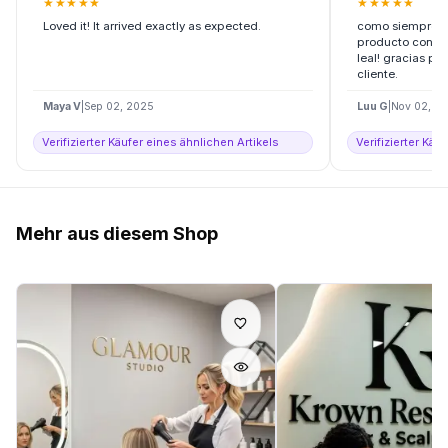
★
★
★
★
★
★
★
★
★
★
Loved it! It arrived exactly as expected.
como siempre l
producto con ell
leal! gracias por
cliente.
Maya V
|
Sep 02, 2025
Luu G
|
Nov 02, 2
Verifizierter Käufer eines ähnlichen Artikels
Verifizierter Käu
Mehr aus diesem Shop