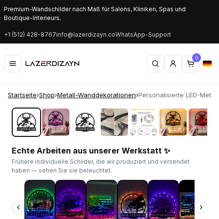
Premium-Wandschilder nach Maß für Salons, Kliniken, Spas und
Boutique-Interieurs.
+1 (512) 428-8767
info@lazerdizayn.co
WhatsApp-Support
0
Startseite
›
Shop
›
Metall-Wanddekorationen
›
Personalisierte LED-Metalls
‹
›
Echte Arbeiten aus unserer Werkstatt ✨
Frühere individuelle Schilder, die wir produziert und versendet
haben — sehen Sie sie beleuchtet.
‹
›