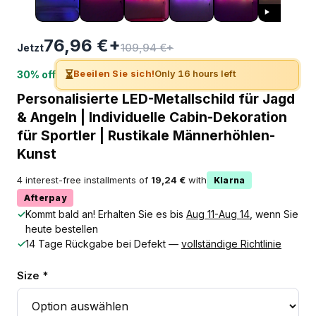
76,96 €+
109,94 €+
Jetzt
⏳
Beeilen Sie sich!
Only 16 hours left
30% off
Personalisierte LED-Metallschild für Jagd
& Angeln | Individuelle Cabin-Dekoration
für Sportler | Rustikale Männerhöhlen-
Kunst
4 interest-free installments of
19,24 €
with
Klarna
Afterpay
✓
Kommt bald an! Erhalten Sie es bis
Aug 11-Aug 14
, wenn Sie
heute bestellen
✓
14 Tage Rückgabe bei Defekt —
vollständige Richtlinie
Size *