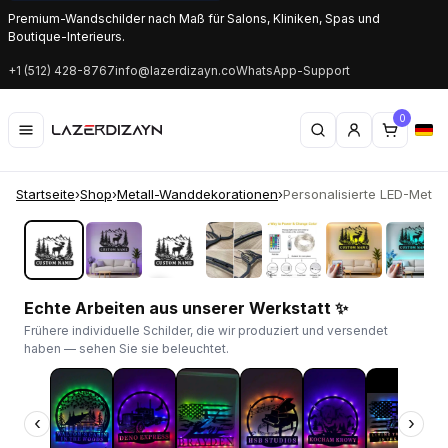
Premium-Wandschilder nach Maß für Salons, Kliniken, Spas und
Boutique-Interieurs.
+1 (512) 428-8767
info@lazerdizayn.co
WhatsApp-Support
0
Startseite
›
Shop
›
Metall-Wanddekorationen
›
Personalisierte LED-Metallsc
‹
›
Echte Arbeiten aus unserer Werkstatt ✨
Frühere individuelle Schilder, die wir produziert und versendet
haben — sehen Sie sie beleuchtet.
‹
›