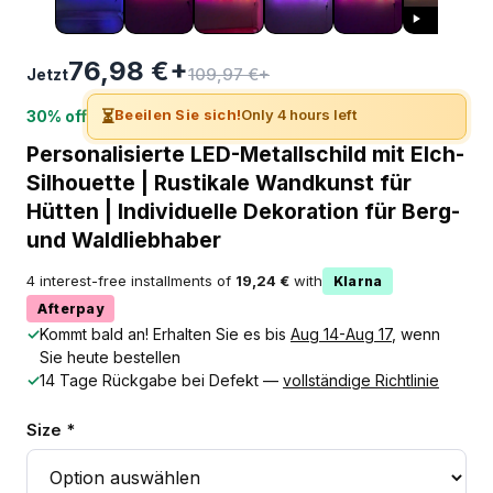
76,98 €+
109,97 €+
Jetzt
⏳
Beeilen Sie sich!
Only 4 hours left
30% off
Personalisierte LED-Metallschild mit Elch-
Silhouette | Rustikale Wandkunst für
Hütten | Individuelle Dekoration für Berg-
und Waldliebhaber
4 interest-free installments of
19,24 €
with
Klarna
Afterpay
✓
Kommt bald an! Erhalten Sie es bis
Aug 14-Aug 17
, wenn
Sie heute bestellen
✓
14 Tage Rückgabe bei Defekt —
vollständige Richtlinie
Size *