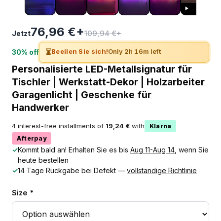
76,96 €+
109,94 €+
Jetzt
⏳
Beeilen Sie sich!
Only 2h 16m left
30% off
Personalisierte LED-Metallsignatur für
Tischler | Werkstatt-Dekor | Holzarbeiter
Garagenlicht | Geschenke für
Handwerker
4 interest-free installments of
19,24 €
with
Klarna
Afterpay
✓
Kommt bald an! Erhalten Sie es bis
Aug 11-Aug 14
, wenn Sie
heute bestellen
✓
14 Tage Rückgabe bei Defekt —
vollständige Richtlinie
Size *