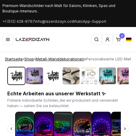
Premium-Wandschilder nach Maß für Salons, Kliniken, Spas und
Boutique-Interieurs.
+1 (512) 428-8767
info@lazerdizayn.co
WhatsApp-Support
0
Startseite
›
Shop
›
Metall-Wanddekorationen
›
Personalisierte LED-Metalls
‹
›
Echte Arbeiten aus unserer Werkstatt ✨
Frühere individuelle Schilder, die wir produziert und versendet
haben — sehen Sie sie beleuchtet.
‹
›