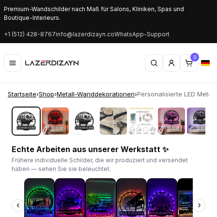
Premium-Wandschilder nach Maß für Salons, Kliniken, Spas und
Boutique-Interieurs.
+1 (512) 428-8767
info@lazerdizayn.co
WhatsApp-Support
0
Startseite
›
Shop
›
Metall-Wanddekorationen
›
Personalisierte LED Metallta
‹
›
Echte Arbeiten aus unserer Werkstatt ✨
Frühere individuelle Schilder, die wir produziert und versendet
haben — sehen Sie sie beleuchtet.
‹
›