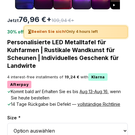
76,96 €+
109,94 €+
Jetzt
⏳
Beeilen Sie sich!
Only 4 hours left
30% off
Personalisierte LED Metalltafel für
Kuhfarmen | Rustikale Wandkunst für
Scheunen | Individuelles Geschenk für
Landwirte
4 interest-free installments of
19,24 €
with
Klarna
Afterpay
✓
Kommt bald an! Erhalten Sie es bis
Aug 13-Aug 16
, wenn
Sie heute bestellen
✓
14 Tage Rückgabe bei Defekt —
vollständige Richtlinie
Size *